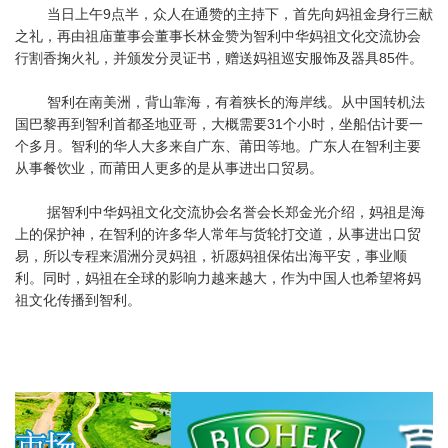
当日上午9点半，众人在通赞的主持下，首先向妈祖金身行三献
之礼，再由祖庙董事会董事长林金赞为智利中华妈祖文化交流协会
行割香掬火礼，并颁发分灵证书，赠送妈祖巡安服饰及器具85件。
智利在南美洲，背山靠海，有着狭长的海岸线。从中国转机法
国巴黎再到智利首都圣地亚哥，大概需要31个小时，坐船估计要一
个多月。智利的华人大多来自广东、莆田等地。广东人在智利主要
从事餐饮业，而莆田人更多的是从事进出口贸易。
据智利中华妈祖文化交流协会名誉会长郑金光介绍，妈祖是海
上的保护神，在智利的许多华人常年与货轮打交道，从事进出口贸
易，所以专程来湄洲分灵妈祖，祈愿妈祖保佑出海平安，事业顺
利。同时，妈祖在全球的影响力越来越大，作为中国人也希望将妈
祖文化传播到智利。