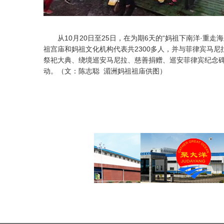
从10月20日至25日，在为期6天的“妈祖下南洋·重走
祖宫庙和妈祖文化机构代表共2300多人，并与菲律宾马
祭祀大典、绕境巡安马尼拉、慈善捐赠、巡安菲律宾纪念
动。（文：陈志聪 湄洲妈祖祖庙供图）