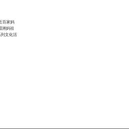
近百家妈
湄洲妈祖
系列文化活