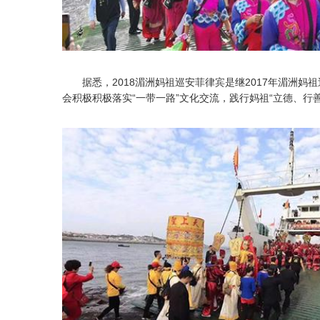
据悉，2018湄洲妈祖巡安菲律宾是继2017年湄洲妈
会积极积极落实“一带一路”文化交流，践行妈祖“立德、行