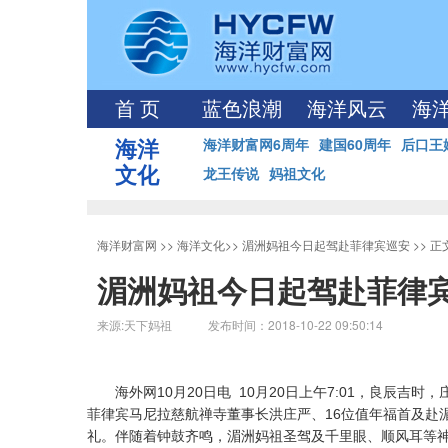
首 页
蓝色浪潮
海洋风云
海
海洋
海洋财富网6周年
建国60周年
后口王
文化
龙王传说
妈祖文化
海洋财富网
>>
海洋文化
>>
湄洲妈祖今日起驾赴菲律宾巡安
>> 
湄洲妈祖今日起驾赴菲律
来源:天下妈祖 发布时间：2018-10-22 09:50:14
海外网10月20日电 10月20日上午7:01，良辰吉
菲律宾马尼拉慈航禅寺董事长洪庄严、16位值年福首及赴
礼。伴随着钟鼓齐鸣，湄洲妈祖圣驾及千里眼、顺风耳等神