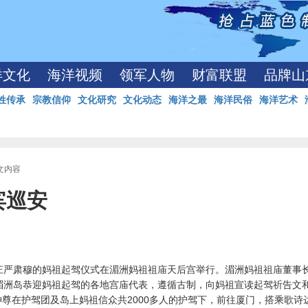
洋文化
海洋视频
领军人物
财富联盟
品牌山
姓传承
宗教信仰
文化研究
文化动态
海洋之最
海洋民俗
海洋艺术
正文内容
宾巡安
时，庄严肃穆的妈祖起驾仪式在湄洲妈祖祖庙天后宫举行。湄洲妈祖祖庙董事
湄洲岛恭迎妈祖起驾的各地宫庙代表，遵循古制，向妈祖宣读起驾祈告文
尊在护驾团及岛上妈祖信众共2000多人的护驾下，前往厦门，搭乘歌诗