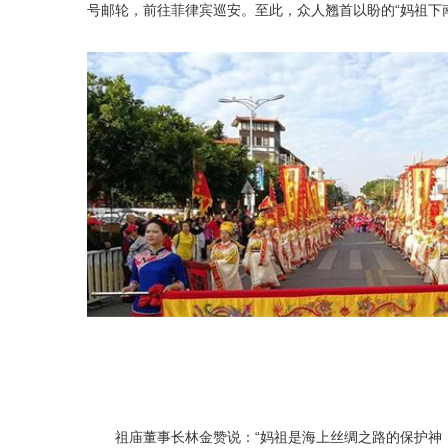
号邮轮，前往菲律宾巡安。至此，众人翘首以盼的“妈祖下南
祖庙董事长林金赞说：“妈祖是海上丝绸之路的保护神，