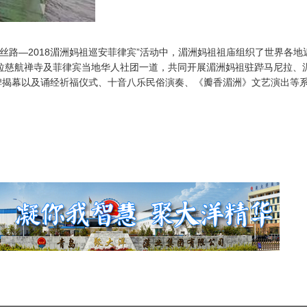
海丝路—2018湄洲妈祖巡安菲律宾”活动中，湄洲妈祖祖庙组织了世界各地
尼拉慈航禅寺及菲律宾当地华人社团一道，共同开展湄洲妈祖驻跸马尼拉、
碑揭幕以及诵经祈福仪式、十音八乐民俗演奏、《瓣香湄洲》文艺演出等