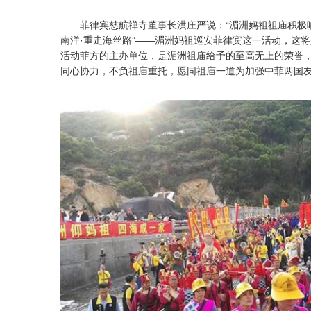
菲律宾慈航禅寺董事长洪庄严说：“湄洲妈祖祖庙积极响应
南洋·重走海丝路”——湄洲妈祖巡安菲律宾这一活动，这
活动菲方的主办单位，是湄洲祖庙给予的至高无上的荣誉
同心协力，不负祖庙重托，愿同祖庙一道为加强中菲两国友