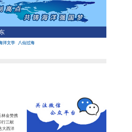
东
海洋文学
八仙过海
长林金赞携
和行三献
达大西洋