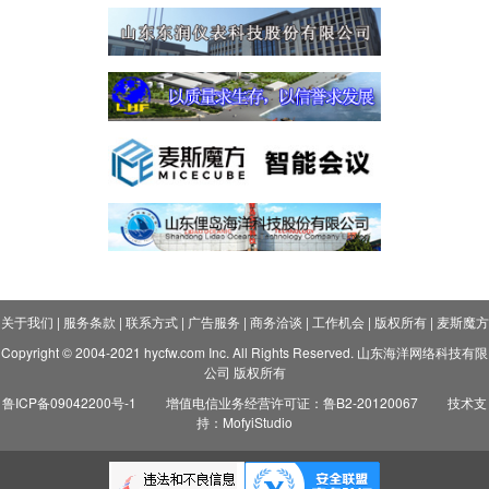
关于我们
|
服务条款
|
联系方式
|
广告服务
|
商务洽谈
|
工作机会
|
版权所有
|
麦斯魔方
Copyright © 2004-2021 hycfw.com Inc. All Rights Reserved. 山东海洋网络科技有限
公司 版权所有
鲁ICP备09042200号-1
增值电信业务经营许可证：鲁B2-20120067
技术支
持：MofyiStudio