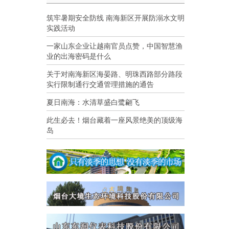
筑牢暑期安全防线 南海新区开展防溺水文明
实践活动
一家山东企业让越南官员点赞，中国智慧渔
业的出海密码是什么
关于对南海新区海晏路、明珠西路部分路段
实行限制通行交通管理措施的通告
夏日南海：水清草盛白鹭翩飞
此生必去！烟台藏着一座风景绝美的顶级海
岛