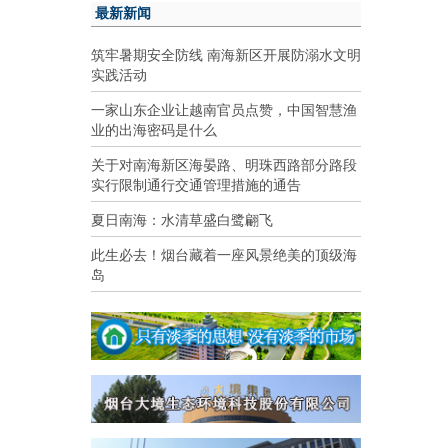
最新新闻
筑牢暑期安全防线 南海新区开展防溺水文明
实践活动
一家山东企业让越南官员点赞，中国智慧渔
业的出海密码是什么
关于对南海新区海晏路、明珠西路部分路段
实行限制通行交通管理措施的通告
夏日南海：水清草盛白鹭翩飞
此生必去！烟台藏着一座风景绝美的顶级海
岛