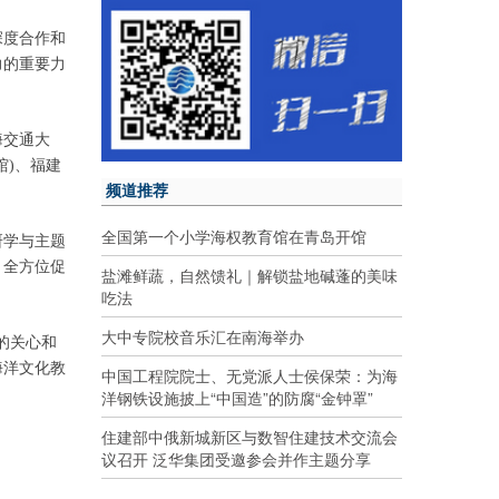
深度合作和
力的重要力
海交通大
馆)、福建
频道推荐
全国第一个小学海权教育馆在青岛开馆
研学与主题
，全方位促
盐滩鲜蔬，自然馈礼｜解锁盐地碱蓬的美味
吃法
大中专院校音乐汇在南海举办
的关心和
海洋文化教
中国工程院院士、无党派人士侯保荣：为海
洋钢铁设施披上“中国造”的防腐“金钟罩”
住建部中俄新城新区与数智住建技术交流会
议召开 泛华集团受邀参会并作主题分享