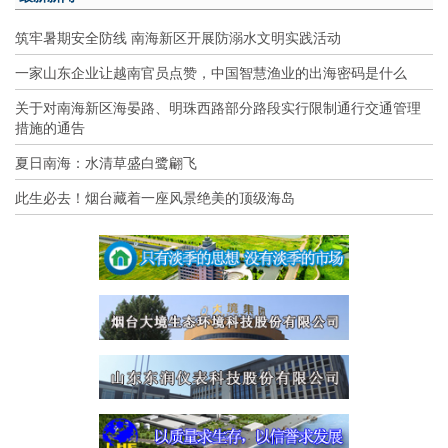
筑牢暑期安全防线 南海新区开展防溺水文明实践活动
一家山东企业让越南官员点赞，中国智慧渔业的出海密码是什么
关于对南海新区海晏路、明珠西路部分路段实行限制通行交通管理
措施的通告
夏日南海：水清草盛白鹭翩飞
此生必去！烟台藏着一座风景绝美的顶级海岛