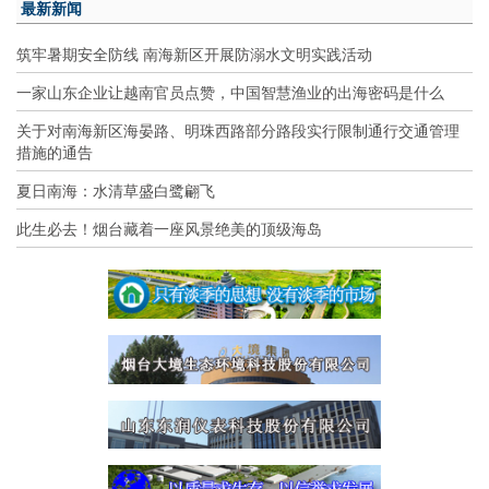
最新新闻
筑牢暑期安全防线 南海新区开展防溺水文明实践活动
一家山东企业让越南官员点赞，中国智慧渔业的出海密码是什么
关于对南海新区海晏路、明珠西路部分路段实行限制通行交通管理
措施的通告
夏日南海：水清草盛白鹭翩飞
此生必去！烟台藏着一座风景绝美的顶级海岛