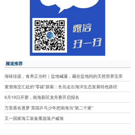
频道推荐
海味珍蔬，食养正当时｜盐地碱蓬，藏在盐地间的天然营养宝库
黄渤海交汇处的“零碳”探索：长岛走出海洋生态发展特色路径
6月19日开赛，南海新区龙舟赛开启报名
万里慕名逐梦 英国乒乓少年把南海当“第二个家”
又一国家海工装备重器落户威海