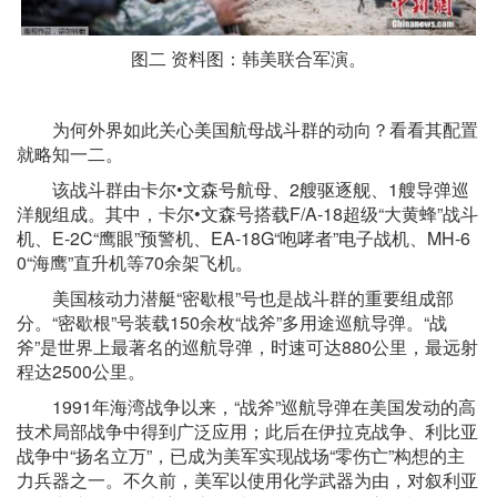
图二 资料图：韩美联合军演。
为何外界如此关心美国航母战斗群的动向？看看其配置
就略知一二。
该战斗群由卡尔•文森号航母、2艘驱逐舰、1艘导弹巡
洋舰组成。其中，卡尔•文森号搭载F/A-18超级“大黄蜂”战斗
机、E-2C“鹰眼”预警机、EA-18G“咆哮者”电子战机、MH-6
0“海鹰”直升机等70余架飞机。
美国核动力潜艇“密歇根”号也是战斗群的重要组成部
分。“密歇根”号装载150余枚“战斧”多用途巡航导弹。“战
斧”是世界上最著名的巡航导弹，时速可达880公里，最远射
程达2500公里。
1991年海湾战争以来，“战斧”巡航导弹在美国发动的高
技术局部战争中得到广泛应用；此后在伊拉克战争、利比亚
战争中“扬名立万”，已成为美军实现战场“零伤亡”构想的主
力兵器之一。不久前，美军以使用化学武器为由，对叙利亚