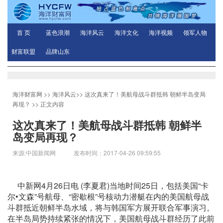
首 页
蓝色浪潮
海洋风云
海洋文化
海洋视频
领军人物
财富联盟
品牌山东
海洋财富网
>>
海洋风云
>>
这次真来了！美航母战斗群抵韩 朝鲜半岛变局
再现？
>> 正文内容
这次真来了！美航母战斗群抵韩 朝鲜半
岛变局再现？
来源:中国新闻网 发布时间：2017-04-26 09:59:55
中新网4月26日电 (李夏君)当地时间25日，包括美国“卡
尔•文森”号航母、“密歇根”号核动力潜艇在内的美国航母战
斗群抵近朝鲜半岛水域，将与韩国军方展开联合军事演习。
在半岛局势持续紧张的情况下，美国航母战斗群经历了此前