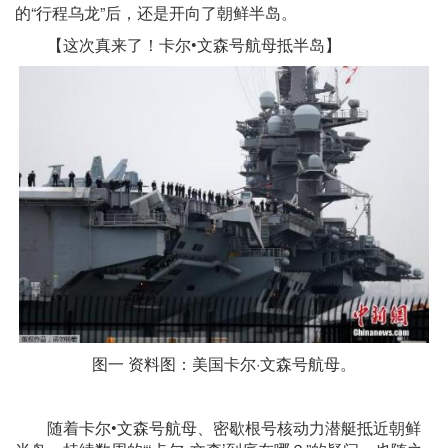
的“行程乌龙”后，还是开向了朝鲜半岛。
【这次真来了！卡尔•文森号航母抵半岛】
图一 资料图：美国卡尔·文森号航母。
随着卡尔•文森号航母、密歇根号核动力潜艇抵近朝鲜