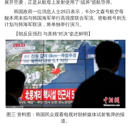
展开空袭，正是从航母上发射使用了“战斧”巡航导弹。
韩国政府一位消息人士25日表示，卡尔•文森号航空母
舰本周末拟与韩国海军举行高强度联合军演。密歇根号则无
计划与韩海军联演，将单独举行演习。
【朝反应强烈 与美韩“对决”姿态鲜明】
图三 资料图：韩国民众观看电视对朝鲜媒体试射氢弹的报
道。