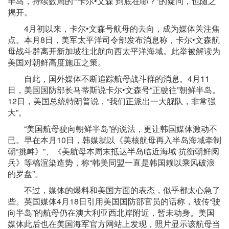
半岛，持续数周的“‘卡尔•文森’到底在哪？”的疑问，也随之
揭开。
4月初以来，卡尔•文森号航母的去向，成为媒体关注焦
点。本月8日，美军太平洋司令部发布消息称，卡尔•文森航
母战斗群离开新加坡往北航向西太平洋海域。此举被解读为
美国对朝鲜高度施压之策。
自此，国外媒体不断追踪航母战斗群的消息。4月11
日，美国国防部长马蒂斯说卡尔•文森号“正驶往”朝鲜半岛。
12日，美国总统特朗普说，“我们正派出一大舰队，非常强
大”。
“美国航母驶向朝鲜半岛”的说法，更让韩国媒体激动不
已。早在本月10日，韩媒就以《美核航母再入半岛海域牵制
朝“挑衅》”、《美航母本周末抵达半岛临近海域 抗衡朝鲜阅
兵》等稿渲染造势，称“韩美同盟一直是韩国赖以乘风破浪
的罗盘”。
不过，媒体的爆料和美国方面的表态，似乎都太心急了
些。英国媒体4月18日引用美国国防部官员的话称，被传“驶
向半岛”的航母仍在澳大利亚西北岸附近，暂未动身。美国
媒体此后也在美国海军官方网站上发现，照片显示该航母当