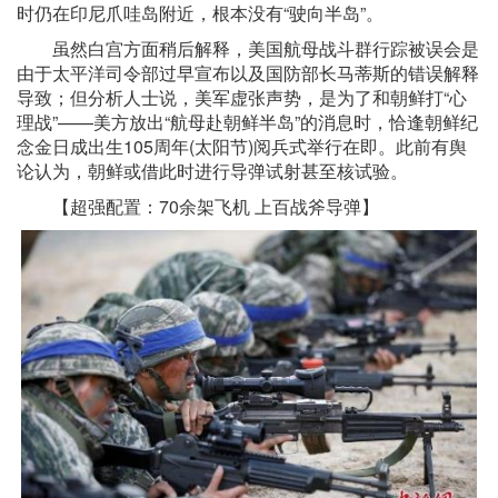
时仍在印尼爪哇岛附近，根本没有“驶向半岛”。
虽然白宫方面稍后解释，美国航母战斗群行踪被误会是
由于太平洋司令部过早宣布以及国防部长马蒂斯的错误解释
导致；但分析人士说，美军虚张声势，是为了和朝鲜打“心
理战”——美方放出“航母赴朝鲜半岛”的消息时，恰逢朝鲜纪
念金日成出生105周年(太阳节)阅兵式举行在即。此前有舆
论认为，朝鲜或借此时进行导弹试射甚至核试验。
【超强配置：70余架飞机 上百战斧导弹】