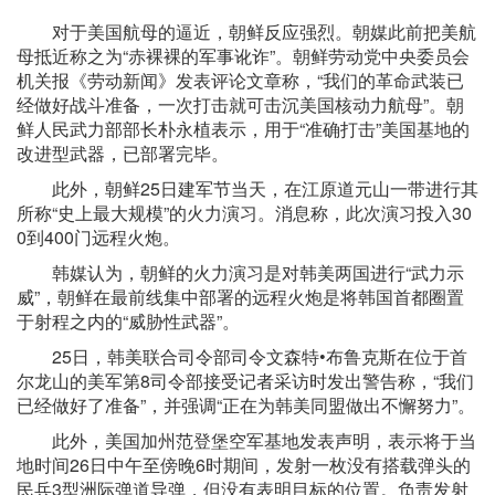
对于美国航母的逼近，朝鲜反应强烈。朝媒此前把美航
母抵近称之为“赤裸裸的军事讹诈”。朝鲜劳动党中央委员会
机关报《劳动新闻》发表评论文章称，“我们的革命武装已
经做好战斗准备，一次打击就可击沉美国核动力航母”。朝
鲜人民武力部部长朴永植表示，用于“准确打击”美国基地的
改进型武器，已部署完毕。
此外，朝鲜25日建军节当天，在江原道元山一带进行其
所称“史上最大规模”的火力演习。消息称，此次演习投入30
0到400门远程火炮。
韩媒认为，朝鲜的火力演习是对韩美两国进行“武力示
威”，朝鲜在最前线集中部署的远程火炮是将韩国首都圈置
于射程之内的“威胁性武器”。
25日，韩美联合司令部司令文森特•布鲁克斯在位于首
尔龙山的美军第8司令部接受记者采访时发出警告称，“我们
已经做好了准备”，并强调“正在为韩美同盟做出不懈努力”。
此外，美国加州范登堡空军基地发表声明，表示将于当
地时间26日中午至傍晚6时期间，发射一枚没有搭载弹头的
民兵3型洲际弹道导弹，但没有表明目标的位置。负责发射