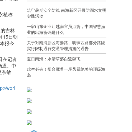
筑牢暑期安全防线 南海新区开展防溺水文明
永植称，
实践活动
一家山东企业让越南官员点赞，中国智慧渔
里的吉林
业的出海密码是什么
15日朝
关于对南海新区海晏路、明珠西路部分路段
见本报今
实行限制通行交通管理措施的通告
夏日南海：水清草盛白鹭翩飞
日在记者
畅通。中
此生必去！烟台藏着一座风景绝美的顶级海
复杂敏
岛
tp://worl