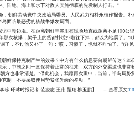
中、陆地、海上和水下对敌人实施彻底的先发制人打击。”
会，朝鲜劳动党中央政治局委员、人民武力相朴永植作报告。朴
半岛面临最恶劣的核战争爆发局面。
中朝边境。在距离朝鲜丰溪里核试验场直线距离不足100公
年那次核爆，架子上的货都扑啦扑啦往下掉，都以为地震了。”4月
课了，不过他又补了一句：“哎，习惯了，也就不咋怕了。”(详
鲜保持克制产生的效果？中方有什么信息要向朝鲜传达？25
表示，中朝之间一直保持着正常的往来，双方的外交渠道也非常
，朝方也非常清楚。“借此机会，我愿再次重申，当前，半岛局势
静克制，不要采取使局势紧张升级的举动。”
球时报记者 范凌志 王伟 甄翔 柳玉鹏】 ......查看原文:
ht