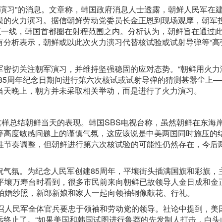
习”的消息。文章称，韩国政府消息人士透露，朝鲜人民军在建
的火力演习。据信朝鲜劳动党委员长金正恩到现场观摩，朝军投
至一线，韩国首都圈在射程范围之内。分析认为，朝鲜旨在通过
有分析表示，朝鲜或以此次火力演习代替核试验或试射导弹等“高
切关注朝军演习，并维持坚强稳固的应对态势。“朝鲜用火力
85周年纪念日期间进行第六次核试或试射导弹的猜测甚嚣尘上—
当天晚上，朝方并未采取相关举动，而是进行了火力演习。
样总结朝鲜当天的表现。韩国SBS电视台称，虽然朝鲜在东海
等高度敏感问题上的谨慎气氛，这应该说是中美两国同时施压的
略性节奏调整，但朝鲜进行第六次核试验的可能性仍然存在，今后
氛。为纪念人民军创建85周年，平壤街头插满国旗和彩旗，
到平壤万寿台时看到，很多市民前来向朝鲜已故领导人金日成和金
、拍婚纱照，新郎新娘和家人一起向领袖铜像献花、行礼。
人民军全体官兵要忠于领袖和劳动党的领导。社论中提到，美
远终止了。“如果美国和韩国试图进行鲁莽的先发制人打击，白头