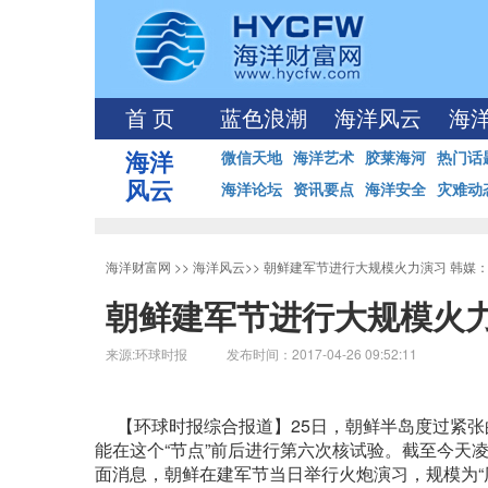
首 页
蓝色浪潮
海洋风云
海
海洋
微信天地
海洋艺术
胶莱海河
热门话
风云
海洋论坛
资讯要点
海洋安全
灾难动
海洋财富网
>>
海洋风云
>>
朝鲜建军节进行大规模火力演习 韩媒
朝鲜建军节进行大规模火力
来源:环球时报 发布时间：2017-04-26 09:52:11
【环球时报综合报道】25日，朝鲜半岛度过紧张
能在这个“节点”前后进行第六次核试验。截至今天
面消息，朝鲜在建军节当日举行火炮演习，规模为“