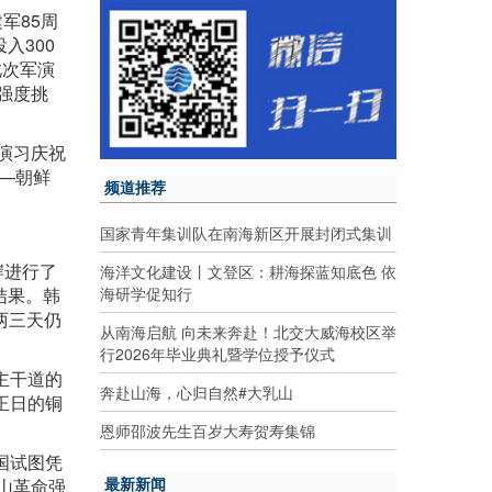
军85周
入300
此次军演
强度挑
演习庆祝
—朝鲜
频道推荐
国家青年集训队在南海新区开展封闭式集训
岸进行了
海洋文化建设丨文登区：耕海探蓝知底色 依
海研学促知行
结果。韩
两三天仍
从南海启航 向未来奔赴！北交大威海校区举
行2026年毕业典礼暨学位授予仪式
主干道的
奔赴山海，心归自然#大乳山
正日的铜
恩师邵波先生百岁大寿贺寿集锦
国试图凭
最新新闻
山革命强