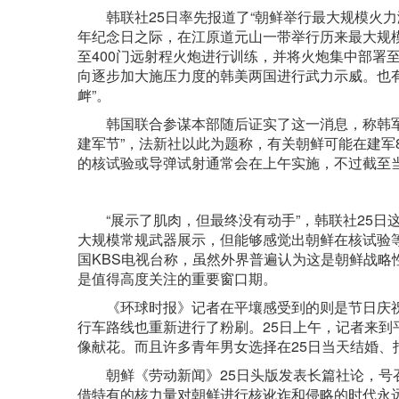
韩联社25日率先报道了“朝鲜举行最大规模火力演
年纪念日之际，在江原道元山一带举行历来最大规模
至400门远射程火炮进行训练，并将火炮集中部署
向逐步加大施压力度的韩美两国进行武力示威。也
衅”。
韩国联合参谋本部随后证实了这一消息，称韩军密
建军节”，法新社以此为题称，有关朝鲜可能在建军
的核试验或导弹试射通常会在上午实施，不过截至
“展示了肌肉，但最终没有动手”，韩联社25日这
大规模常规武器展示，但能够感觉出朝鲜在核试验
国KBS电视台称，虽然外界普遍认为这是朝鲜战
是值得高度关注的重要窗口期。
《环球时报》记者在平壤感受到的则是节日庆祝气
行车路线也重新进行了粉刷。25日上午，记者来
像献花。而且许多青年男女选择在25日当天结婚
朝鲜《劳动新闻》25日头版发表长篇社论，号召
借特有的核力量对朝鲜进行核讹诈和侵略的时代永