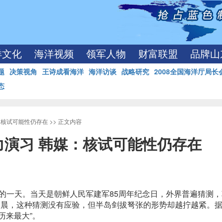
洋文化
海洋视频
领军人物
财富联盟
品牌山
题
决策视角
王诗成看海洋
海洋访谈
战略研究
2008全国海洋厅局长
态
：核试可能性仍存在
>> 正文内容
演习 韩媒：核试可能性仍存在
的一天。当天是朝鲜人民军建军85周年纪念日，外界普遍猜测，
凌晨，这种猜测没有应验，但半岛剑拔弩张的形势却越拧越紧。
历来最大”。