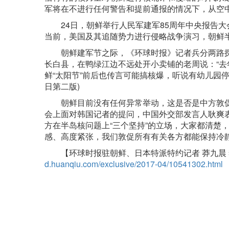
军将在不进行任何警告和提前通报的情况下，从空
24日，朝鲜举行人民军建军85周年中央报告大
当前，美国及其追随势力进行侵略战争演习，朝鲜
朝鲜建军节之际，《环球时报》记者兵分两路探访
长白县，在鸭绿江边不远处开小卖铺的老周说：“去
鲜“太阳节”前后也传言可能搞核爆，听说有幼儿园停
日第二版)
朝鲜目前没有任何异常举动，这是否是中方敦促朝
会上面对韩国记者的提问，中国外交部发言人耿爽
方在半岛核问题上“三个坚持”的立场，大家都清楚
感、高度紧张，我们敦促所有有关各方都能保持冷
【环球时报驻朝鲜、日本特派特约记者 莽九晨 李珍 环
d.huanqiu.com/exclusive/2017-04/10541302.html