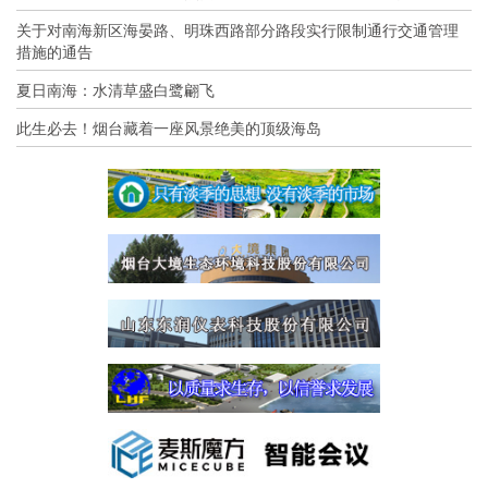
关于对南海新区海晏路、明珠西路部分路段实行限制通行交通管理
措施的通告
夏日南海：水清草盛白鹭翩飞
此生必去！烟台藏着一座风景绝美的顶级海岛