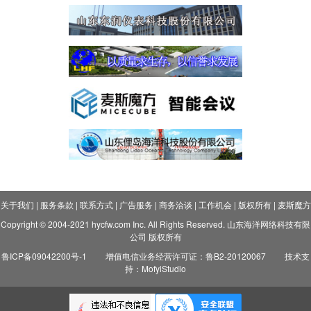
关于我们
|
服务条款
|
联系方式
|
广告服务
|
商务洽谈
|
工作机会
|
版权所有
|
麦斯魔方
Copyright © 2004-2021 hycfw.com Inc. All Rights Reserved. 山东海洋网络科技有限
公司 版权所有
鲁ICP备09042200号-1
增值电信业务经营许可证：鲁B2-20120067
技术支
持：MofyiStudio