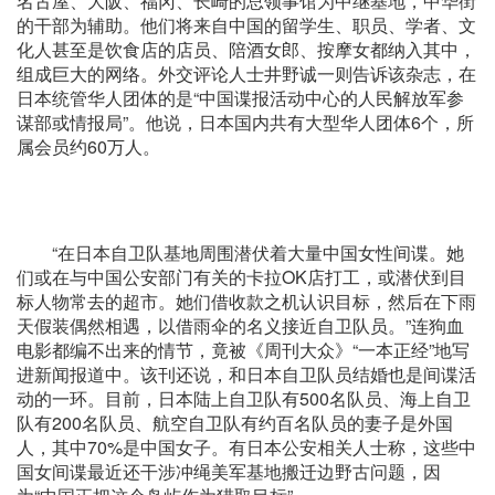
名古屋、大阪、福冈、长崎的总领事馆为中继基地，中华街
的干部为辅助。他们将来自中国的留学生、职员、学者、文
化人甚至是饮食店的店员、陪酒女郎、按摩女都纳入其中，
组成巨大的网络。外交评论人士井野诚一则告诉该杂志，在
日本统管华人团体的是“中国谍报活动中心的人民解放军参
谋部或情报局”。他说，日本国内共有大型华人团体6个，所
属会员约60万人。
“在日本自卫队基地周围潜伏着大量中国女性间谍。她
们或在与中国公安部门有关的卡拉OK店打工，或潜伏到目
标人物常去的超市。她们借收款之机认识目标，然后在下雨
天假装偶然相遇，以借雨伞的名义接近自卫队员。”连狗血
电影都编不出来的情节，竟被《周刊大众》“一本正经”地写
进新闻报道中。该刊还说，和日本自卫队员结婚也是间谍活
动的一环。目前，日本陆上自卫队有500名队员、海上自卫
队有200名队员、航空自卫队有约百名队员的妻子是外国
人，其中70%是中国女子。有日本公安相关人士称，这些中
国女间谍最近还干涉冲绳美军基地搬迁边野古问题，因