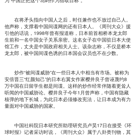
为“中国正把这个岛屿作为猎取目标”。
在将矛头指向中国人之后，时任兼作也不放过自己人。
他声称，支撑着中国间谍网的还有日本人。《周刊大众》援
引他的话说，1998年曾有报道称，日本前首相桥本龙太郎
生前和一名中国女子关系亲密。这名女子在中国驻日本大使
馆工作，丈夫是中国政府相关人士。该杂志称，不仅是桥本
龙太郎，被中国间谍色诱的日本国会议员也不在少数。
炒作“被间谍威胁”在一些日本人中相当有市场。被称为
安倍晋三“红颜知己”的日本右翼女作家樱井良子曾诬蔑约8
万中国在日留学生都是间谍。这样的炒作经常伴随着更耸人
听闻的中国威胁论。樱井良子今年1月曾声称，中国有隐藏
核弹的地下长城，为此日本必须修改宪法，让日本成为有力
量面对中国威胁的国家。
中国社科院日本研究所助理研究员卢昊17日在接受《环
球时报》记者采访时说，《周刊大众》属于八卦类刊物，其