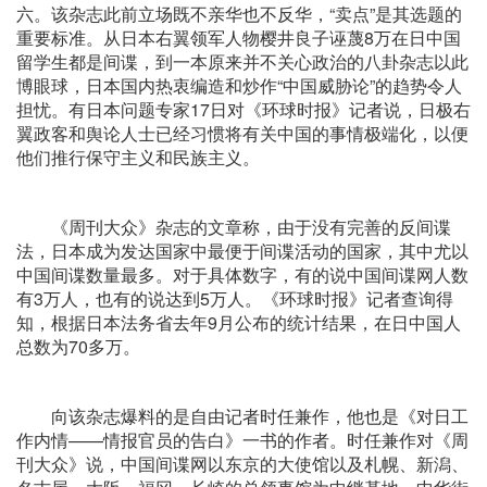
六。该杂志此前立场既不亲华也不反华，“卖点”是其选题的
重要标准。从日本右翼领军人物樱井良子诬蔑8万在日中国
留学生都是间谍，到一本原来并不关心政治的八卦杂志以此
博眼球，日本国内热衷编造和炒作“中国威胁论”的趋势令人
担忧。有日本问题专家17日对《环球时报》记者说，日极右
翼政客和舆论人士已经习惯将有关中国的事情极端化，以便
他们推行保守主义和民族主义。
《周刊大众》杂志的文章称，由于没有完善的反间谍
法，日本成为发达国家中最便于间谍活动的国家，其中尤以
中国间谍数量最多。对于具体数字，有的说中国间谍网人数
有3万人，也有的说达到5万人。《环球时报》记者查询得
知，根据日本法务省去年9月公布的统计结果，在日中国人
总数为70多万。
向该杂志爆料的是自由记者时任兼作，他也是《对日工
作内情——情报官员的告白》一书的作者。时任兼作对《周
刊大众》说，中国间谍网以东京的大使馆以及札幌、新潟、