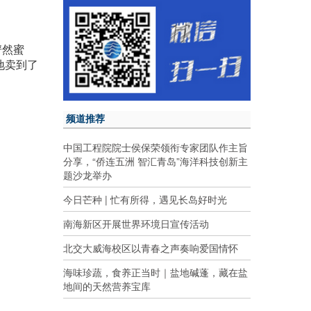
俨然蜜
地卖到了
频道推荐
中国工程院院士侯保荣领衔专家团队作主旨
分享，“侨连五洲 智汇青岛”海洋科技创新主
题沙龙举办
今日芒种 | 忙有所得，遇见长岛好时光
南海新区开展世界环境日宣传活动
北交大威海校区以青春之声奏响爱国情怀
海味珍蔬，食养正当时｜盐地碱蓬，藏在盐
地间的天然营养宝库