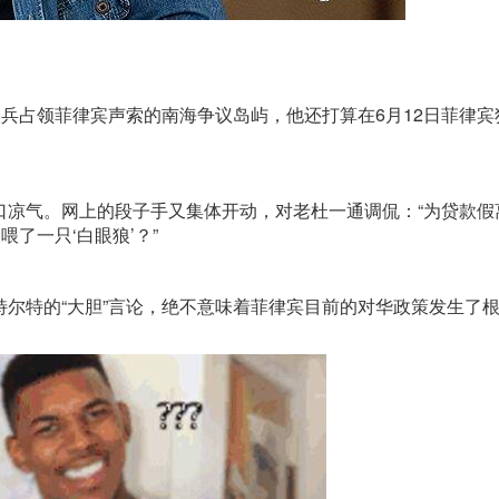
兵占领菲律宾声索的南海争议岛屿，他还打算在6月12日菲律宾
气。网上的段子手又集体开动，对老杜一通调侃：“为贷款假
了一只‘白眼狼’？”
特的“大胆”言论，绝不意味着菲律宾目前的对华政策发生了