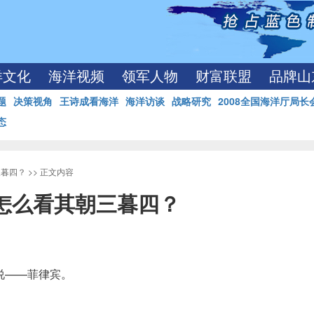
洋文化
海洋视频
领军人物
财富联盟
品牌山
题
决策视角
王诗成看海洋
海洋访谈
战略研究
2008全国海洋厅局长
态
三暮四？
>> 正文内容
怎么看其朝三暮四？
说——菲律宾。