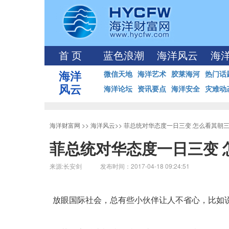
首 页
蓝色浪潮
海洋风云
海
海洋
微信天地
海洋艺术
胶莱海河
热门话
风云
海洋论坛
资讯要点
海洋安全
灾难动
海洋财富网
>>
海洋风云
>>
菲总统对华态度一日三变 怎么看其朝
菲总统对华态度一日三变 
来源:长安剑 发布时间：2017-04-18 09:24:51
放眼国际社会，总有些小伙伴让人不省心，比如