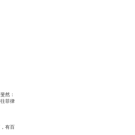
效斐然：
前往菲律
言，有百