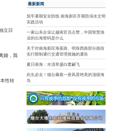
最新新闻
筑牢暑期安全防线 南海新区开展防溺水文明
实践活动
独立日
一家山东企业让越南官员点赞，中国智慧渔
业的出海密码是什么
关于对南海新区海晏路、明珠西路部分路段
实行限制通行交通管理措施的通告
离婚，我
夏日南海：水清草盛白鹭翩飞
此生必去！烟台藏着一座风景绝美的顶级海
根本性转
岛