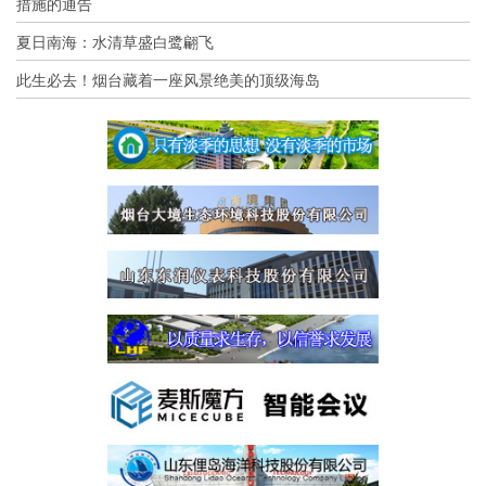
措施的通告
夏日南海：水清草盛白鹭翩飞
此生必去！烟台藏着一座风景绝美的顶级海岛