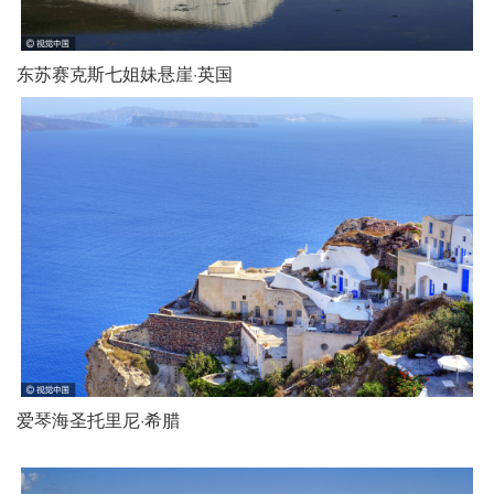
东苏赛克斯七姐妹悬崖·英国
爱琴海圣托里尼·希腊