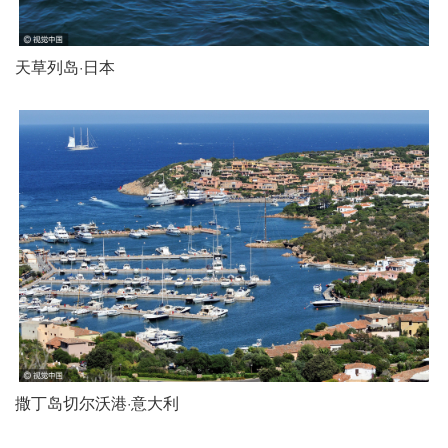
天草列岛·日本
撒丁岛切尔沃港·意大利