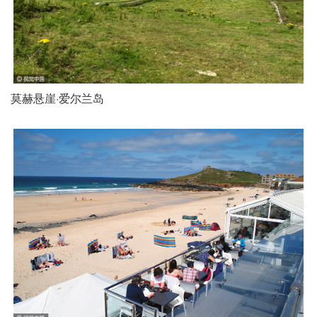
莫赫悬崖·爱尔兰岛