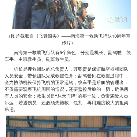
10
（图片截取自《飞舞浪尖》——南海第一救助飞行队
周年宣
传片）
5
南海第一救助飞行队有
个角色，分别是机长、副驾驶、绞
车手、主班救生员、副班救生员。
机长是搜救团队的总负责人，其职责是保证航空器和团队
人员安全，带领团队完成救援任务；副驾驶则在救援过程中，
全力协助机长保持飞机的正常运转；绞车手是后舱的管理者，
不仅需要观察飞机周围的情况，还要监控后舱的一切，确保所
有人员的安全；救生员是“从天而降”的那一位，负责遇险人员
吊运，若遇伤员，还必须先施救、包扎，再用难度较大的担架
吊运。