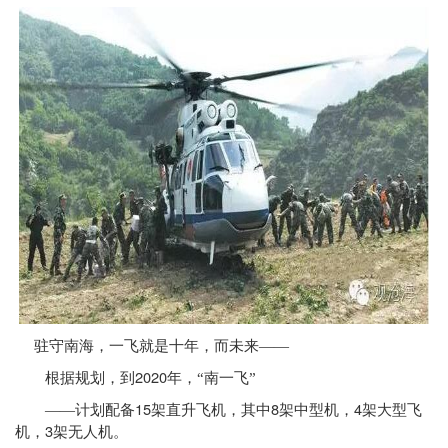
驻守南海，一飞就是十年，而未来——
2020
根据规划，到
年，“南一飞”
15
8
4
——计划配备
架直升飞机，其中
架中型机，
架大型飞
3
机，
架无人机。