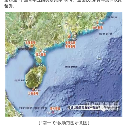
第
届“中国青年五四奖章集体”称号。全国仅
家青年集体获此
荣誉。
（“南一飞”救助范围示意图）