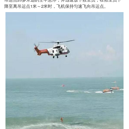
吊运点
多米远的空中悬停，并迅速放下救生员，在救生员下
1
2
降至离吊运点
米～
米时，飞机保持匀速飞向吊运点。