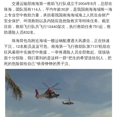
2004
8
交通运输部南海第一救助飞行队成立于
年
月，总部在
114
30
珠海，团队现有
人，平均年龄
岁，是我国南海海域唯一海
上专业空中救助力量，承担着我国南海海域海上人民生命财产
安全保护、环境救助以及内陆应急抢险救灾等特殊任务。截至
12440
751
目前，救助飞行队共飞行
架次，执行救助任务
起，救
832
助遇险人员
名。
珠海荷包岛附近海域一艘运钢船遭遇大风袭击，正在快速
12
7137
下沉，
名船员岌岌可危。南海第一飞行救助队第
机组在
狂风暴雨中实施空中救援，一举将遇险人员全部救起。现场场
面十分惊险，我们看到的是这样一群“把生的希望送给别人，把
死的危险留给自己”铁骨铮铮的男子汉。