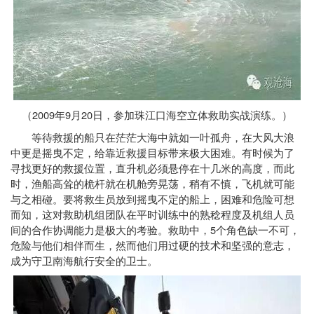
2009
9
20
（
年
月
日，参加珠江口海空立体救助实战演练。）
等待救援的船只在茫茫大海中就如一叶孤舟，在大风大浪
中更是摇曳不定，给靠近救援目标带来极大困难。有时候为了
寻找更好的救援位置，直升机必须悬停在十几米的高度，而此
时，渔船高耸的桅杆就在机舱旁晃荡，稍有不慎，飞机就可能
与之相碰。要将救生员放到摇曳不定的船上，困难和危险可想
而知，这对救助机组团队在平时训练中的熟稔程度及机组人员
5
间的合作协调能力是极大的考验。救助中，
个角色缺一不可，
危险与他们相伴而生，然而他们用过硬的技术和坚强的意志，
成为守卫南海航行安全的卫士。