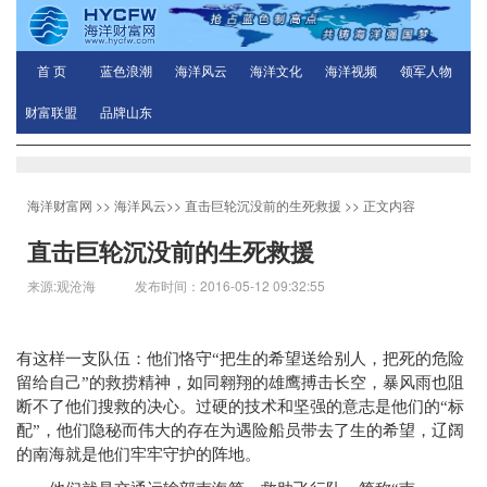
首 页
蓝色浪潮
海洋风云
海洋文化
海洋视频
领军人物
财富联盟
品牌山东
海洋财富网
>>
海洋风云
>>
直击巨轮沉没前的生死救援
>> 正文内容
直击巨轮沉没前的生死救援
来源:观沧海 发布时间：2016-05-12 09:32:55
有这样一支队伍：他们恪守“把生的希望送给别人，把死的危险
留给自己”的救捞精神，如同翱翔的雄鹰搏击长空，暴风雨也阻
断不了他们搜救的决心。过硬的技术和坚强的意志是他们的“标
配”，他们隐秘而伟大的存在为遇险船员带去了生的希望，辽阔
的南海就是他们牢牢守护的阵地。