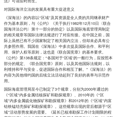
法》可谓应时而生。
对国际海洋立法的发展具有重大促进意义
《深海法》的内容以“区域”及其资源是全人类的共同继承财产
1982
12
10
作为基本原则，与《公约》《关于执行
年
月
日〈联合
国海洋法公约〉第十一部分的协定》以及国际海底管理局制定
的相关规章等国际法律法规进行了对应衔接。在中国之前，国
际上虽然已有不少国家制定了相关国内立法，但却未必具有公
共参照作用。我国在《深海法》中多次提及国际合作、和平利
用、保护人权等原则，这也是《联合国宪章》的基本要求。
138
《公约》第
条规定：“各国对于‘区域’的一般行为，应按照本
部分的规定、《联合国宪章》原则，以及其他国际法规则，以
利维持和平与安全，促进国际合作和相互了解。”《深海法》的
内容为其他缔约国的后续立法活动起到了良好的表率与示范作
用。
3
2000
国际海底管理局至今已制定了
个规章，分别为
年通过的
2010
《“区域”内多金属结核探矿和勘探规章》、
年的《“区
2012
域”内多金属硫化物探矿和勘探规章》和
年的《“区域”内富
钴铁锰结壳探矿和勘探规章》。这些规章出现的背后都源于“区
域”活动形势发展的需要。《延长已核准勘探工作计划期限的程