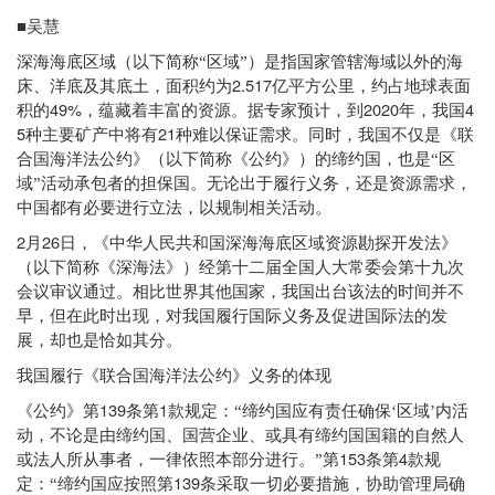
■吴慧
深海海底区域（以下简称“区域”）是指国家管辖海域以外的海
2.517
床、洋底及其底土，面积约为
亿平方公里，约占地球表面
49%
2020
4
积的
，蕴藏着丰富的资源。据专家预计，到
年，我国
5
21
种主要矿产中将有
种难以保证需求。同时，我国不仅是《联
合国海洋法公约》（以下简称《公约》）的缔约国，也是“区
域”活动承包者的担保国。无论出于履行义务，还是资源需求，
中国都有必要进行立法，以规制相关活动。
2
26
月
日，《中华人民共和国深海海底区域资源勘探开发法》
（以下简称《深海法》）经第十二届全国人大常委会第十九次
会议审议通过。相比世界其他国家，我国出台该法的时间并不
早，但在此时出现，对我国履行国际义务及促进国际法的发
展，却也是恰如其分。
我国履行《联合国海洋法公约》义务的体现
139
1
《公约》第
条第
款规定：“缔约国应有责任确保‘区域’内活
动，不论是由缔约国、国营企业、或具有缔约国国籍的自然人
153
4
或法人所从事者，一律依照本部分进行。”第
条第
款规
139
定：“缔约国应按照第
条采取一切必要措施，协助管理局确