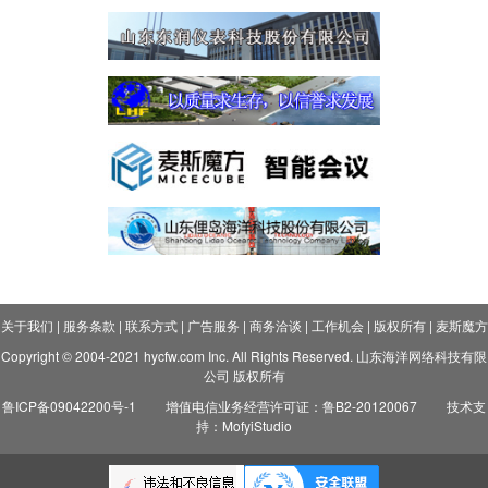
关于我们
|
服务条款
|
联系方式
|
广告服务
|
商务洽谈
|
工作机会
|
版权所有
|
麦斯魔方
Copyright © 2004-2021 hycfw.com Inc. All Rights Reserved. 山东海洋网络科技有限
公司 版权所有
鲁ICP备09042200号-1
增值电信业务经营许可证：鲁B2-20120067
技术支
持：MofyiStudio