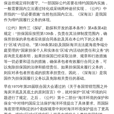
保这些规定得到遵守。”一部国际公约若要在缔约国国内实施，
一般需要国内立法通过转化或采纳两种途径实现，《公约》中
所指的“一切必要措施”当然包括国内立法。《深海法》是我国
作为缔约国履行义务的体现。
4
4
《公约》附件三《探矿、勘探和开发的基本条件》第
条第
款
139
规定：“担保国应按照第
条，负责在其法律制度范围内，确
保所担保的承包者应依据合同条款及其在本公约下的义务进
139
2
行‘区域’内活动。”第
条第
款及国际海洋法法庭海底争端分
庭受理的“国家担保个人和实体在‘区域’内活动的责任和义务”的
咨询意见都表明，如果担保国已经采取法律、规章和行政措施
等一切必要和适当的措施，确保承包者有效履行合同义务，可
以免除担保国的法律和赔偿责任。如果担保国未履行义务的，
则应对承包者所造成的损害承担责任。因此，《深海法》是我
国作为担保国履行义务以及免除相关责任的基础。
1970
25
早在
年第
届联合国大会通过的《关于各国管辖范围之外
海床洋底及其底土的原则宣言》中，就对保护“区域”环境的问
题进行了规定。之后，《公约》第十二部分“海洋环境的保护和
保全”中对缔约国应立法保护海洋环境提出了具体要求。而国际
3
海底管理局制定的
个勘探规章中则对海洋环境保护提出了更高