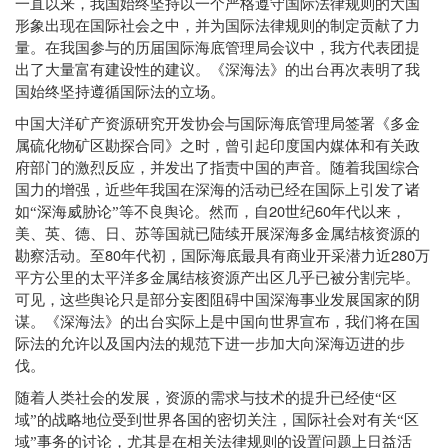
一直以来，我国始终坚持以一个严格遵守国际法律规则的大国
形象出现在国际社会之中，并为国际法律规则的制定贡献了力
量。在我国参与的历届国际海底管理局会议中，我方代表团提
出了大量富有建设性的建议。《深海法》的出台再次表明了我
国始终坚持遵循国际法的立场。
中国大洋矿产资源研究开发协会与国际海底管理局签署《多金
属硫化物矿区勘探合同》之时，曾引起印度国内媒体和有关政
府部门的激烈反应，并发出了指责中国的声音。随着我国综合
国力的增强，近些年我国在深海的活动已经在国际上引发了诸
20
60
如“深海威胁论”等不良舆论。然而，自
世纪
年代以来，
美、英、德、日、苏等国就已陆续开展深海多金属结核资源的
80
280
勘察活动。至
年代初，国际海底最具有商业开采潜力近
万
平方公里的太平洋多金属结核资源产出区几乎已被分割完毕。
可见，这些舆论只是部分妄图阻碍中国深海事业发展国家的阴
谋。《深海法》的出台实际上是中国向世界宣布，我们将在国
际法的允许以及国内法的规范下进一步加大向深海迈进的步
伐。
随着人类社会的发展，资源的需求与技术的提升已经使“区
域”的战略地位受到世界各国的密切关注，国际社会对有关“区
域”事务的讨论，尤其是在相关法律规则的设置问题上日益活