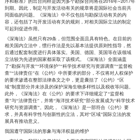
2016
~2017
序和标准》的出台同样是因为多个勘探合同将在
年
年
到期。因此，制定与开发活动有关的规章将是国际社会当前共
同面临的问题。《深海法》中不仅包括与勘探活动有关的内
容，还包括了与开发活动有关的规则，对相关国际立法的制定
可起到促进作用。
29
《深海法》虽然只有
条，但范围全面且具有特色。在目前的
相关国内立法中，惯行作法是先以基本法提供原则性指导，然
后通过配套制度进行具体落实。美国、德国、英国等在该领域
立法较为先进的国家都采取了该模式。《深海法》全面涵盖
了“勘探与开发”“环境保护”“科学技术研究与资源调查”“监督检
查”“法律责任”在《公约》中所要求的部分，不仅将对人权保护
的要求渗透在整部法律条文之中，更是囊括了《公约》“区
域”制度部分并未涉及的保护深海生物多样性以及税收等问题。
此外，《深海法》在《公约》的要求下详细规定了“监督检
查”与“法律责任”，并将“海洋技术研究”部分发展成为“科学技术
研究与资源调查”。因此，《深海法》是一部符合《公约》要
求，并具有科学性与创新性的立法，其对“区域”国际立法的发
展具有推动意义。
我国遵守国际法的形象与海洋权益的维护