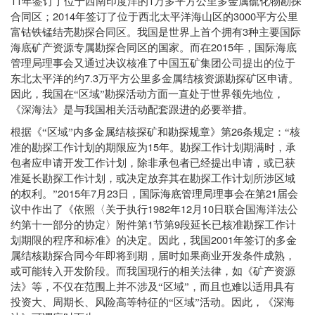
11
1
年签订了位于西南印度洋的
万多平方公里多金属硫化物勘探
2014
3000
合同区；
年签订了位于西北太平洋海山区的
平方公里
3
富钴铁锰结壳勘探合同区。我国是世界上首个拥有
种主要国际
2015
海底矿产资源专属勘探合同区的国家。而在
年，国际海底
管理局理事会又通过决议核准了中国五矿集团公司提出的位于
7.3
东北太平洋的约
万平方公里多金属结核资源勘探矿区申请。
因此，我国在“区域”勘探活动方面一直处于世界领先地位，
《深海法》是与我国相关活动配套跟进的必要举措。
26
根据《“区域”内多金属结核探矿和勘探规章》第
条规定：“核
15
准的勘探工作计划的期限应为
年。勘探工作计划期满时，承
包者应申请开发工作计划，除非承包者已经提出申请，或已获
准延长勘探工作计划，或决定放弃其在勘探工作计划所涉区域
2015
7
23
21
的权利。”
年
月
日，国际海底管理局理事会在第
届会
1982
12
10
议中作出了《依照〈关于执行
年
月
日联合国海洋法公
1
9
约第十一部分的协定〉附件第
节第
段延长已核准勘探工作计
2001
划期限的程序和标准》的决定。因此，我国
年签订的多金
属结核勘探合同今年即将到期，届时如果商业开发条件成熟，
或可能转入开发阶段。而我国现行的相关法律，如《矿产资源
法》等，不仅在范围上并不涉及“区域”，而且也难以适用具有
投资大、周期长、风险高等特征的“区域”活动。因此，《深海