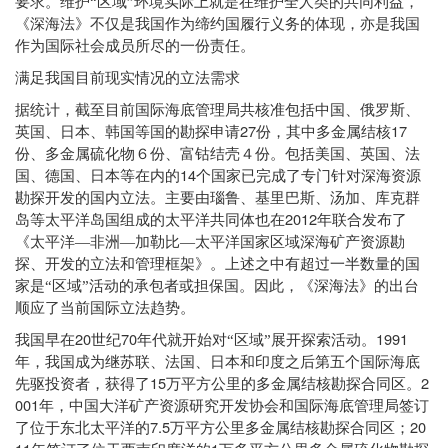
要求。维护“区域”环境实际上就是在维护全人类的共同利益，
《深海法》不仅是我国作为缔约国履行义务的体现，亦是我国
作为国际社会成员所尽的一份责任。
满足我国目前现实情况的立法需求
据统计，截至目前国际海底管理局共核准包括中国、俄罗斯、
27
17
英国、日本、韩国等国的勘探申请
份，其中多金属结核
份、多金属硫化物６份、富钴结壳４份。包括美国、英国、法
14
国、德国、日本等在内的
个国家已完成了专门针对深海资源
勘探开发的国内立法。主要由瑙鲁、基里巴斯、汤加、库克群
2012
岛等太平洋岛国组成的太平洋共同体也在
年联合发布了
《太平洋—非洲—加勒比—太平洋国家区域深海矿产资源勘
探、开发的立法和管理框架》。上述之中有超过一半数量的国
家是“区域”活动的承包者或担保国。因此，《深海法》的出台
顺应了当前国际立法趋势。
20
70
1991
我国早在
世纪
年代就开始对“区域”展开探索活动。
年，我国成为继苏联、法国、日本和印度之后第五个国际海底
15
2
先驱投资者，获得了
万平方公里的多金属结核勘探合同区。
001
年，中国大洋矿产资源研究开发协会和国际海底管理局签订
7.5
20
了位于东北太平洋的
万平方公里多金属结核勘探合同区；