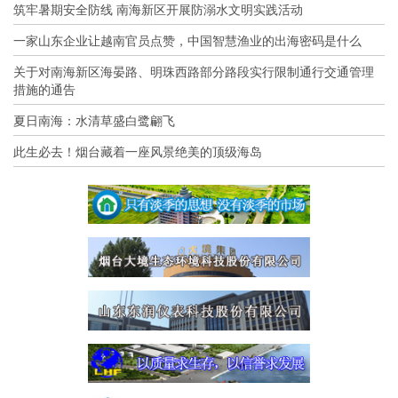
筑牢暑期安全防线 南海新区开展防溺水文明实践活动
一家山东企业让越南官员点赞，中国智慧渔业的出海密码是什么
关于对南海新区海晏路、明珠西路部分路段实行限制通行交通管理
措施的通告
夏日南海：水清草盛白鹭翩飞
此生必去！烟台藏着一座风景绝美的顶级海岛