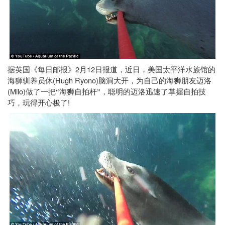
2
12
据英国《每日邮报》
月
日报道，近日，美国太平洋水族馆的
(Hugh Ryono)
海狮驯养员休
脑洞大开，为自己的海狮朋友迈洛
(Milo)
做了一把“海狮自拍杆”，聪明的迈洛迅速了掌握自拍技
!
巧，玩得开心极了