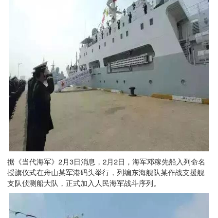
2
3
2
2
据《当代海军》
月
日消息，
月
日，海军邓稼先船入列命名
授旗仪式在舟山某军港码头举行，列编东海舰队某作战支援舰
支队侦测船大队，正式加入人民海军战斗序列。