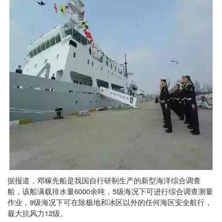
据报道，邓稼先船是我国自行研制生产的新型海洋综合调查
6000
5
船，该船满载排水量
余吨，
级海况下可进行综合调查测量
9
作业，
级海况下可在除极地和冰区以外的任何海区安全航行，
12
最大抗风力
级。