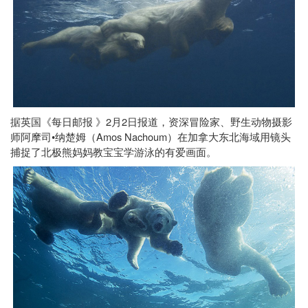
2
2
据英国《每日邮报
》
月
日报道，资深冒险家、野生动物摄影
Amos Nachoum
师阿摩司•纳楚姆（
）在加拿大东北海域用镜头
捕捉了北极熊妈妈教宝宝学游泳的有爱画面。