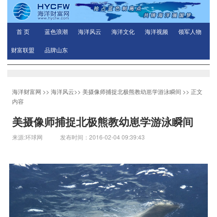
首 页
蓝色浪潮
海洋风云
海洋文化
海洋视频
领军人物
财富联盟
品牌山东
海洋财富网
>>
海洋风云
>>
美摄像师捕捉北极熊教幼崽学游泳瞬间
>> 正文
内容
美摄像师捕捉北极熊教幼崽学游泳瞬间
来源:环球网 发布时间：2016-02-04 09:39:43