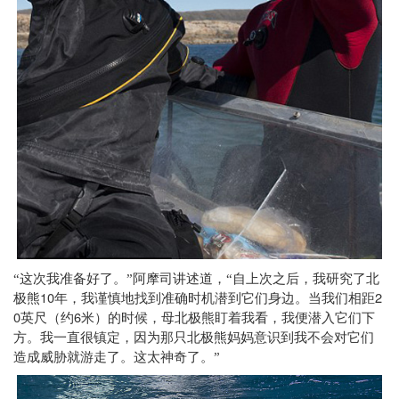
“这次我准备好了。”阿摩司讲述道，“自上次之后，我研究了北
10
2
极熊
年，我谨慎地找到准确时机潜到它们身边。当我们相距
0
6
英尺（约
米）的时候，母北极熊盯着我看，我便潜入它们下
方。我一直很镇定，因为那只北极熊妈妈意识到我不会对它们
造成威胁就游走了。这太神奇了。”