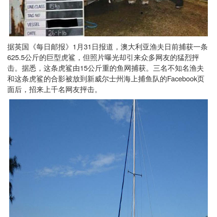
1
31
据英国《每日邮报》
月
日报道，澳大利亚渔夫日前捕获一条
625.5
公斤的巨型虎鲨，但照片曝光却引来众多网友的猛烈抨
15
击。据悉，这条虎鲨由
公斤重的鱼网捕获。三名不知名渔夫
Facebook
和这条虎鲨的合影被放到新威尔士州海上捕鱼队的
页
面后，招来上千名网友抨击。