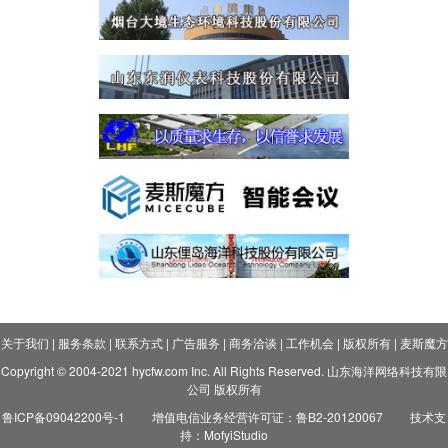
关于我们
|
服务条款
|
联系方式
|
广告服务
|
商务洽谈
|
工作机会
|
版权所有
|
麦斯魔方
Copyright © 2004-2021 hycfw.com Inc. All Rights Reserved. 山东海洋网络科技有限
公司 版权所有
鲁ICP备09042200号-1
增值电信业务经营许可证：鲁B2-20120067
技术支
持：MofyiStudio