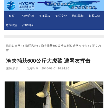
首 页
蓝色浪潮
海洋风云
海洋文化
海洋视频
领军人物
财富联盟
品牌山东
海洋财富网
>>
海洋风云
>>
渔夫捕获600公斤大虎鲨 遭网友抨击
>> 正文内
容
渔夫捕获600公斤大虎鲨 遭网友抨击
来源:新浪 发布时间：2016-02-01 16:24:26