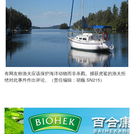
有网友称渔夫应该保护海洋动物而非杀戮。捕获虎鲨的渔夫拒
SN215
绝对此事件作出评论。（责任编辑：胡巍
）