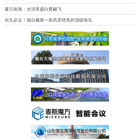
夏日南海：水清草盛白鹭翩飞
此生必去！烟台藏着一座风景绝美的顶级海岛