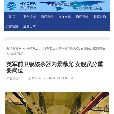
首 页
蓝色浪潮
海洋风云
海洋文化
海洋视频
领军人物
财富联盟
品牌山东
海洋财富网
>>
海洋风云
>>
英军前卫级核杀器内景曝光 女舰员分重要岗位
>> 正文内容
英军前卫级核杀器内景曝光 女舰员分重
要岗位
来源:新浪 发布时间：2016-01-29 11:04:54