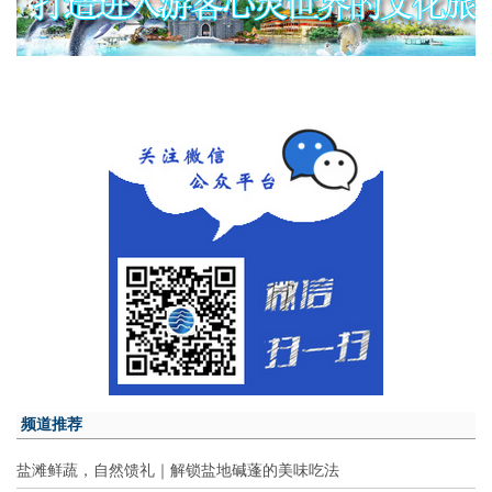
频道推荐
盐滩鲜蔬，自然馈礼｜解锁盐地碱蓬的美味吃法