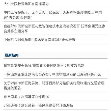
大中专院校音乐汇在南海举办
中国工程院院士、无党派人士侯保荣：为海洋钢铁设施披上“中国
造”的防腐“金钟罩”
住建部中俄新城新区与数智住建技术交流会议召开 泛华集团受邀参
会并作主题分享
中国乒乓球俱乐部甲D比赛在南海新区正式开赛
最新新闻
筑牢暑期安全防线 南海新区开展防溺水文明实践活动
一家山东企业让越南官员点赞，中国智慧渔业的出海密码是什么
关于对南海新区海晏路、明珠西路部分路段实行限制通行交通管理
措施的通告
夏日南海：水清草盛白鹭翩飞
此生必去！烟台藏着一座风景绝美的顶级海岛