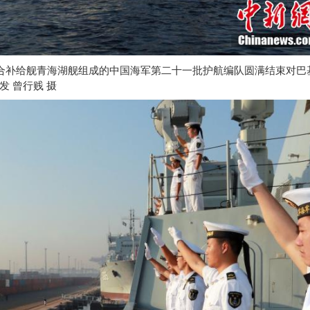
合补给舰青海湖舰组成的中国海军第二十一批护航编队圆满结束对巴
发
曾行贱
摄