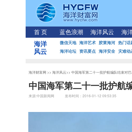
首 页
蓝色浪潮
海洋风云
海
海洋
微信天地
海洋艺术
胶莱海河
热门话
风云
海洋论坛
资讯要点
海洋安全
灾难动
海洋财富网
>>
海洋风云
>>
中国海军第二十一批护航编队结束对巴
中国海军第二十一批护航
来源:中国新闻网 发布时间：2016-01-12 09:53:35