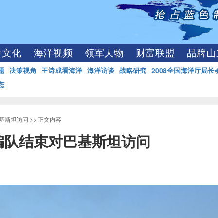
洋文化
海洋视频
领军人物
财富联盟
品牌山
题
决策视角
王诗成看海洋
海洋访谈
战略研究
2008全国海洋厅局长
态
基斯坦访问
>> 正文内容
编队结束对巴基斯坦访问