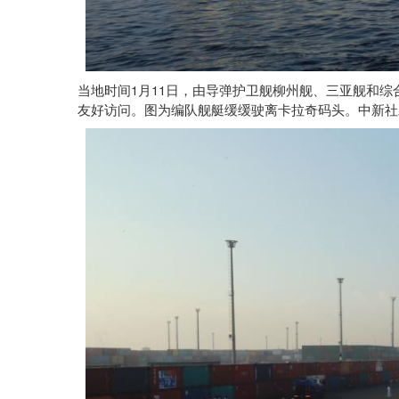
1
11
当地时间
月
日，由导弹护卫舰柳州舰、三亚舰和综
友好访问。图为编队舰艇缓缓驶离卡拉奇码头。中新社