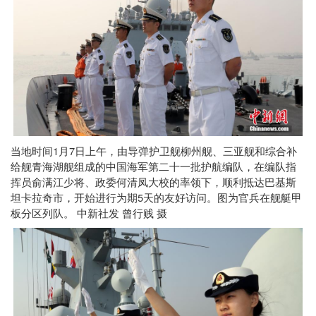
1
7
当地时间
月
日上午，由导弹护卫舰柳州舰、三亚舰和综合补
给舰青海湖舰组成的中国海军第二十一批护航编队，在编队指
挥员俞满江少将、政委何清凤大校的率领下，顺利抵达巴基斯
5
坦卡拉奇市，开始进行为期
天的友好访问。图为官兵在舰艇甲
板分区列队。
中新社发
曾行贱
摄