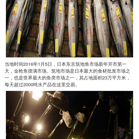
2016
1
5
当地时间
年
月
日，日本东京筑地鱼市场新年开市第一
天，金枪鱼摆满市场。筑地市场是日本最大的食材批发市场之
23
一，也是世界最大的鱼类市场之一，其占地面积
万平方米，
2000
每天超过
吨水产品在这里交易。