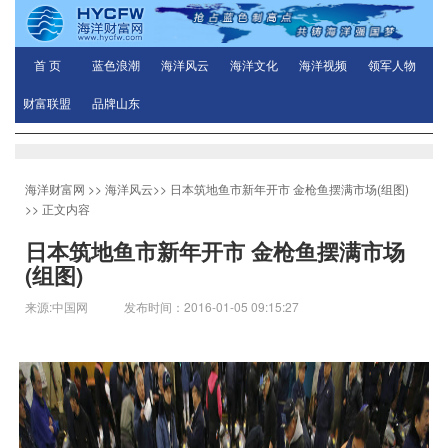
首 页
蓝色浪潮
海洋风云
海洋文化
海洋视频
领军人物
财富联盟
品牌山东
海洋财富网
>>
海洋风云
>>
日本筑地鱼市新年开市 金枪鱼摆满市场(组图)
>> 正文内容
日本筑地鱼市新年开市 金枪鱼摆满市场
(组图)
来源:中国网 发布时间：2016-01-05 09:15:27