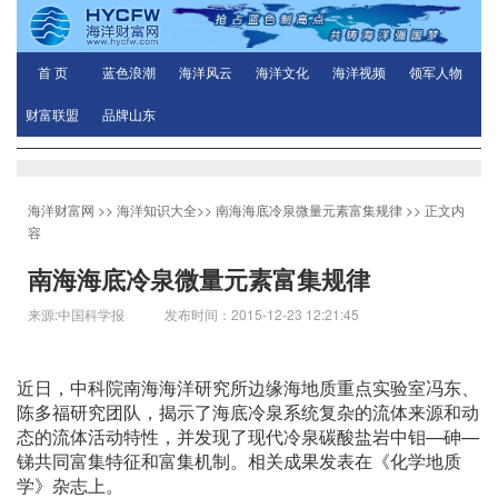
首 页
蓝色浪潮
海洋风云
海洋文化
海洋视频
领军人物
财富联盟
品牌山东
海洋财富网
>>
海洋知识大全
>>
南海海底冷泉微量元素富集规律
>> 正文内
容
南海海底冷泉微量元素富集规律
来源:中国科学报 发布时间：2015-12-23 12:21:45
近日，中科院南海海洋研究所边缘海地质重点实验室冯东、
陈多福研究团队，揭示了海底冷泉系统复杂的流体来源和动
态的流体活动特性，并发现了现代冷泉碳酸盐岩中钼—砷—
锑共同富集特征和富集机制。相关成果发表在《化学地质
学》杂志上。