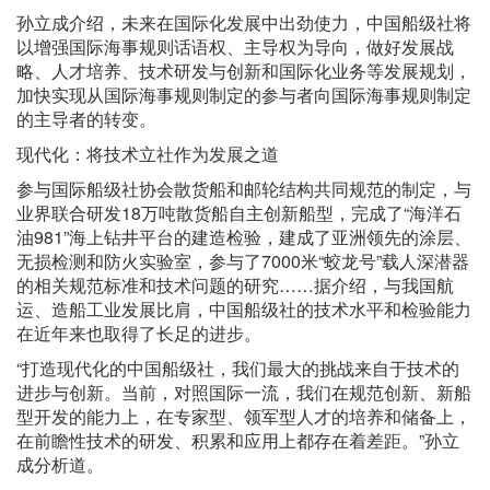
孙立成介绍，未来在国际化发展中出劲使力，中国船级社将
以增强国际海事规则话语权、主导权为导向，做好发展战
略、人才培养、技术研发与创新和国际化业务等发展规划，
加快实现从国际海事规则制定的参与者向国际海事规则制定
的主导者的转变。
现代化：将技术立社作为发展之道
参与国际船级社协会散货船和邮轮结构共同规范的制定，与
业界联合研发18万吨散货船自主创新船型，完成了“海洋石
油981”海上钻井平台的建造检验，建成了亚洲领先的涂层、
无损检测和防火实验室，参与了7000米“蛟龙号”载人深潜器
的相关规范标准和技术问题的研究……据介绍，与我国航
运、造船工业发展比肩，中国船级社的技术水平和检验能力
在近年来也取得了长足的进步。
“打造现代化的中国船级社，我们最大的挑战来自于技术的
进步与创新。当前，对照国际一流，我们在规范创新、新船
型开发的能力上，在专家型、领军型人才的培养和储备上，
在前瞻性技术的研发、积累和应用上都存在着差距。”孙立
成分析道。