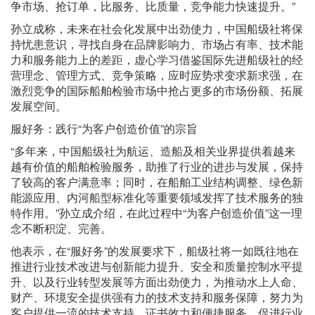
争市场、抢订单，比服务、比质量，竞争能力快速提升。”
孙立成称，未来在社会化发展中出劲使力，中国船级社将保
持忧患意识，寻找自身在品牌影响力、市场占有率、技术能
力和服务能力上的差距，虚心学习借鉴国际先进船级社的经
营理念、管理方式、竞争策略，应时应势求变求新求强，在
激烈竞争的国际船舶检验市场中抢占更多的市场份额、拓展
发展空间。
服好务：践行“为客户创造价值”的宗旨
“多年来，中国船级社为航运、造船及相关业界提供着越来
越有价值的船舶检验服务，助推了行业的进步与发展，保持
了较高的客户满意率；同时，在船舶工业结构调整、绿色新
能源应用、内河船型标准化等重要领域发挥了技术服务的独
特作用。”孙立成介绍，在此过程中“为客户创造价值”这一理
念不断积淀、完善。
他表示，在“服好务”的发展要求下，船级社将一如既往地在
推进行业技术改进与创新能力提升、安全和质量控制水平提
升、以及行业转型发展等方面出劲使力，为推动水上人命、
财产、环境安全提供强有力的技术支持和服务保障，努力为
客户提供一流的技术支持、证书效力和便捷服务，促进行业