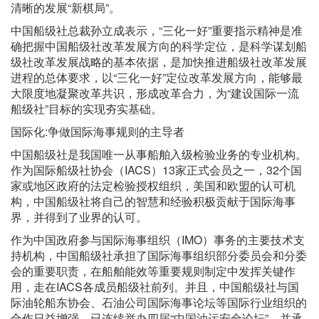
清晰的发展“新棋局”。
中国船级社总裁孙立成表示，“三化一好”重要指示精神是准
确把握中国船级社改革发展方向的科学定位，是科学谋划船
级社改革发展战略的基本依据，是加快推进船级社改革发展
进程的总体要求，以“三化一好”定位改革发展方向，能够最
大限度地凝聚改革共识，形成改革合力，为“建设国际一流
船级社”目标的实现夯实基础。
国际化:争做国际海事规则的主导者
中国船级社是我国唯一从事船舶入级检验业务的专业机构。
作为国际船级社协会（IACS）13家正式会员之一，32个国
家或地区政府的法定检验授权组织，美国和欧盟的认可机
构，中国船级社将自己的智慧和经验积极贡献于国际海事
界，并得到了业界的认可。
作为中国政府参与国际海事组织（IMO）事务的主要技术支
持机构，中国船级社承担了国际海事组织部分委员会和分委
会的重要职责，在船舶能效等重要规则制定中发挥关键作
用，走在IACS各成员船级社前列。并且，中国船级社与国
际油轮船东协会、石油公司国际海事论坛等国际行业组织的
合作日益增强，已连续举办四届“中国油运安全论坛”，并承