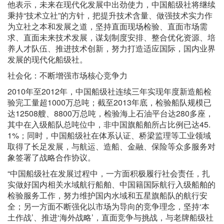
他表示，未来在现代化发展中出劲使力，中国船级社将继续
秉持“技术立社”的方针，把提升技术含量、做强技术实力作
为立社之本和发展之道，坚持直面现场检验、直面市场需
求、直面未来技术发展，谋划制度安排、整合优化资源、培
养人才队伍、推进技术创新，努力打造适应国际，国内业界
发展的现代化船级社。
社会化：不断增强市场核心竞争力
2010年至2012年，中国船级社连续三年实现年度新造船检
验完工量超1000万总吨；截至2013年底，检验船队规模已
达12508艘、8800万总吨，检验海上石油平台达280多座，
其中在入级船队总吨位中，非中国旗船舶所占比例已达45.
1%；同时，中国船级社在体系认证、桥梁监理等工业领域
取得了长足发展，与航运、造船、金融、保险等众多服务对
象签署了战略合作协议。
“中国船级社在发展过程中，一方面积极履行社会责任，扎
实做好国内相关水域航行船舶、中国籍国际航行入级船舶的
检验服务工作，努力维护国内水域和五星旗船队的航行安
全；另一方面不断强化以市场为导向的竞争理念，坚持‘本
土作战’、推进‘海外战略’，直面竞争与挑战，与老牌船级社