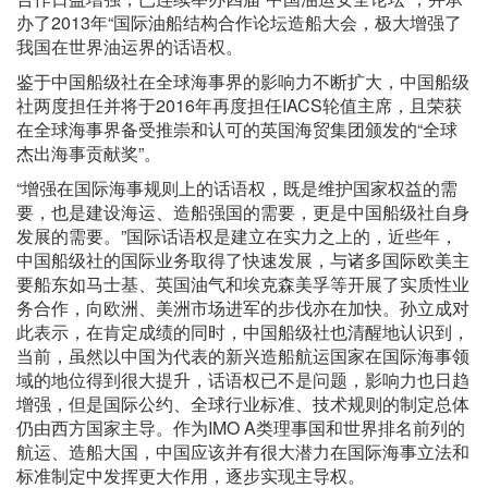
办了2013年“国际油船结构合作论坛造船大会，极大增强了
我国在世界油运界的话语权。
鉴于中国船级社在全球海事界的影响力不断扩大，中国船级
社两度担任并将于2016年再度担任IACS轮值主席，且荣获
在全球海事界备受推崇和认可的英国海贸集团颁发的“全球
杰出海事贡献奖”。
“增强在国际海事规则上的话语权，既是维护国家权益的需
要，也是建设海运、造船强国的需要，更是中国船级社自身
发展的需要。”国际话语权是建立在实力之上的，近些年，
中国船级社的国际业务取得了快速发展，与诸多国际欧美主
要船东如马士基、英国油气和埃克森美孚等开展了实质性业
务合作，向欧洲、美洲市场进军的步伐亦在加快。孙立成对
此表示，在肯定成绩的同时，中国船级社也清醒地认识到，
当前，虽然以中国为代表的新兴造船航运国家在国际海事领
域的地位得到很大提升，话语权已不是问题，影响力也日趋
增强，但是国际公约、全球行业标准、技术规则的制定总体
仍由西方国家主导。作为IMO A类理事国和世界排名前列的
航运、造船大国，中国应该并有很大潜力在国际海事立法和
标准制定中发挥更大作用，逐步实现主导权。