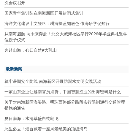
次会议召开
国家青年集训队在南海新区开展封闭式集训
海洋文化建设丨文登区：耕海探蓝知底色 依海研学促知行
从南海启航 向未来奔赴！北交大威海校区举行2026年毕业典礼暨学
位授予仪式
奔赴山海，心归自然#大乳山
最新新闻
筑牢暑期安全防线 南海新区开展防溺水文明实践活动
一家山东企业让越南官员点赞，中国智慧渔业的出海密码是什么
关于对南海新区海晏路、明珠西路部分路段实行限制通行交通管理
措施的通告
夏日南海：水清草盛白鹭翩飞
此生必去！烟台藏着一座风景绝美的顶级海岛