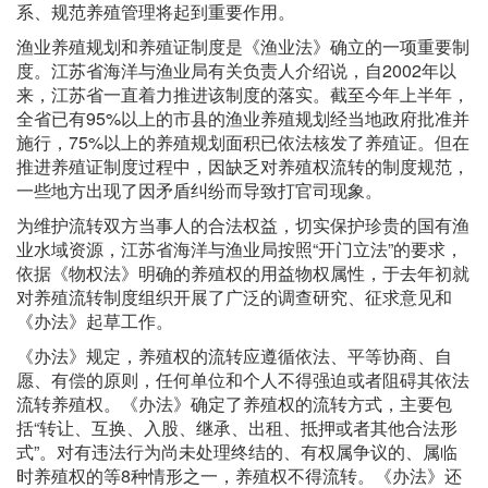
系、规范养殖管理将起到重要作用。
渔业养殖规划和养殖证制度是《渔业法》确立的一项重要制
度。江苏省海洋与渔业局有关负责人介绍说，自2002年以
来，江苏省一直着力推进该制度的落实。截至今年上半年，
全省已有95%以上的市县的渔业养殖规划经当地政府批准并
施行，75%以上的养殖规划面积已依法核发了养殖证。但在
推进养殖证制度过程中，因缺乏对养殖权流转的制度规范，
一些地方出现了因矛盾纠纷而导致打官司现象。
为维护流转双方当事人的合法权益，切实保护珍贵的国有渔
业水域资源，江苏省海洋与渔业局按照“开门立法”的要求，
依据《物权法》明确的养殖权的用益物权属性，于去年初就
对养殖流转制度组织开展了广泛的调查研究、征求意见和
《办法》起草工作。
《办法》规定，养殖权的流转应遵循依法、平等协商、自
愿、有偿的原则，任何单位和个人不得强迫或者阻碍其依法
流转养殖权。《办法》确定了养殖权的流转方式，主要包
括“转让、互换、入股、继承、出租、抵押或者其他合法形
式”。对有违法行为尚未处理终结的、有权属争议的、属临
时养殖权的等8种情形之一，养殖权不得流转。《办法》还