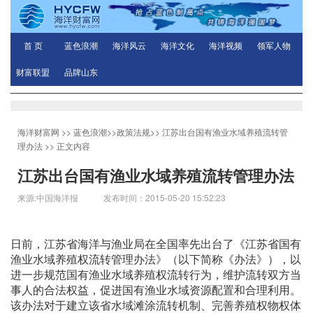
首 页
蓝色浪潮
海洋风云
海洋文化
海洋视频
领军人物
财富联盟
品牌山东
海洋财富网
>>
蓝色浪潮
>>
政策法规
>>
江苏出台国有渔业水域养殖流转管
理办法
>> 正文内容
江苏出台国有渔业水域养殖流转管理办法
来源:中国海洋报 发布时间：2015-05-20 15:52:23
日前，江苏省海洋与渔业局在全国率先出台了《江苏省国有
渔业水域养殖权流转管理办法》（以下简称《办法》），以
进一步规范国有渔业水域养殖权流转行为，维护流转双方当
事人的合法权益，促进国有渔业水域资源配置和合理利用。
该办法对于建立该省水域滩涂流转机制、完善养殖权物权体