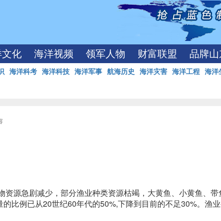
洋文化
海洋视频
领军人物
财富联盟
品牌山
识
海洋科考
海洋科技
海洋军事
航海历史
海洋灾害
海洋工程
海洋
容
生物资源急剧减少，部分渔业种类资源枯竭，大黄鱼、小黄鱼、带
比例已从20世纪60年代的50%,下降到目前的不足30%。渔