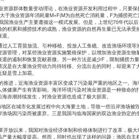
渔业资源群体数量变动理论，在渔业资源开发利用过程中，只要保
大于渔业资源年消耗量M+F(M为自然死亡消耗量，F为捕捞死亡
我国渔业生产主要遵循这一模式发展。但是，上世纪70年代以后
验的积累和捕捞技术的成熟，渔业资源的自然再生量已无法承受
衰退。
，通过人工育苗放流、引种移植、投放人工鱼礁、改造渔场环境等
资源管理，对某些渔业资源实施繁殖保护，以增加渔业资源生物
衰退的遏制和恢复贡献甚微。另一种方法是减少F，限制捕捞力
情况是在大量渔业劳动力尚待转移、分流出去的同时，却迎来了
无疑是雪上加霜。
化的推进，近海渔业资源丰富区变成了污染最严重的地区之一。海
人体健康产生有害影响。海洋环境污染对渔业资源是一种致命的
沿海赤潮持续发生，对渔业资源也造成了极大损害。
海地区在城市化发展过程中向大海要土地，导致一些沿岸渔场被
岸渔场因污染而被废弃。三是我国与临海国家的双边渔业协定的
改革开放以来，我国对渔业经济体制和价格体制进行了改革，极大
品产量大幅度提高。然而，同时也出现了这样的问题：渔民自主