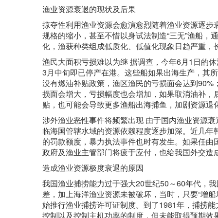
渔业资源衰退的现状及后果
掠夺性利用渔业资源会愈演愈烈随着渔业资源逐步
规格的缩小，甚至不惜以身试法制造“三无”渔船，
化，渔获种类组成低质化、低值化现象日趋严重，
渔民大面积亏损难以为继 据调查，今年6月1日的
3月中旬即已停产在港。这些船如果出海生产，其
没有燃油补贴政策，渔区渔民的亏损面会达到90%；
损面会增大，亏损幅度也会增加，如果取消油补，
贴，也可能会导致更多渔船出海捕鱼，加剧资源退
涉外渔业恶性事件将频繁出现 由于国内渔业资源
临海国管辖水域的资源依赖程度逐步加深。近几年
的罚款额度，暴力执法事件也时有发生。如果任由
政府及渔业主管部门将疲于应付，也给我国外交造
造成渔业资源极度衰退的原因
我国渔业捕捞能力过于强大20世纪50～60年代，
差，加上海洋渔业资源未被破坏，当时，只要“增船
始推行渔业捕捞许可证制度。到了1981年，捕捞能
控制以及控制主机功率的制度，但未能取得预期效