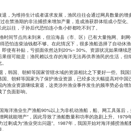
衰退，为维持生计或者谋求发展，渔民往往会通过网具数量的增
通过在禁渔期的非法捕捞来增加产量，造成渔获群体组成小型化
长此以往，子孙后代恐怕连小鱼小虾都吃不到了。
休渔时间节点尚未到来，但沿海县（市、区）已有大量拖网、刺网
所得恐怕连柴油钱都不够。在此情况下，很多渔船选择了自动休
即使有补贴，亏损面依然达到20%~ 30%。资源状况如果继续
后果很可能是：渔民赖以生存的海洋无法再供养渔民的生活，但
化。
衰退，韩国、朝鲜等国家管辖水域的资源相比之下要好一些。我国
韩国、朝鲜等国家为了保护渔业资源，已经多次大幅提高对中国
国内渔业资源继续衰退，这类涉外渔业事件发生的频率势必会增
成了负面影响。
我国海洋渔业生产渔船90%以上为非机动渔船，船、网工具落后
增网就能增产”，因此导致了渔船数量和功率的急剧上升。1979
力过剩成为“渔业突出问题”。1987年，我国开始对海洋捕捞渔船
果。