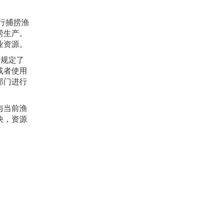
行捕捞渔
捞生产。
业资源。
别规定了
或者使用
部门进行
与当前渔
快，资源