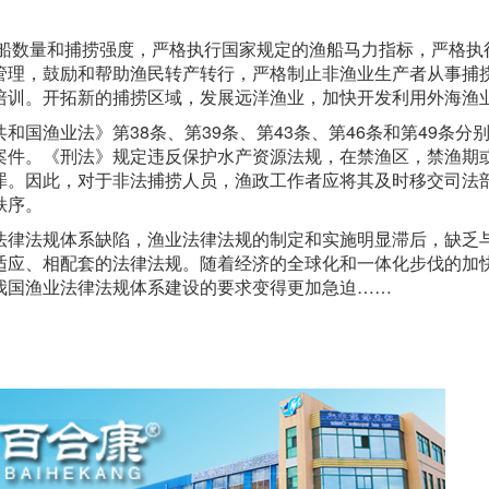
渔船数量和捕捞强度，严格执行国家规定的渔船马力指标，严格执
管理，鼓励和帮助渔民转产转行，严格制止非渔业生产者从事捕
培训。开拓新的捕捞区域，发展远洋渔业，加快开发利用外海渔
国渔业法》第38条、第39条、第43条、第46条和第49条分
案件。《刑法》规定违反保护水产资源法规，在禁渔区，禁渔期
罪。因此，对于非法捕捞人员，渔政工作者应将其及时移交司法
秩序。
法律法规体系缺陷，渔业法律法规的制定和实施明显滞后，缺乏
适应、相配套的法律法规。随着经济的全球化和一体化步伐的加
我国渔业法律法规体系建设的要求变得更加急迫……