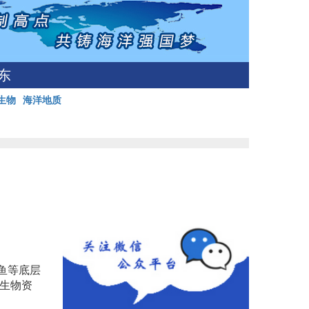
东
生物
海洋地质
鱼等底层
业生物资