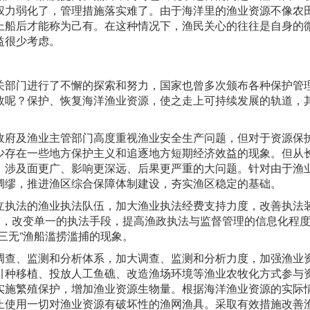
权力弱化了，管理措施落实难了。由于海洋里的渔业资源不像农
上船后才能称为己有。在这种情况下，渔民关心的往往是自身的
益很少考虑。
关部门进行了不懈的探索和努力，国家也曾多次颁布各种保护管
效呢？保护、恢复海洋渔业资源，使之走上可持续发展的轨道，
政府及渔业主管部门高度重视渔业安全生产问题，但对于资源保
少存在一些地方保护主义和追逐地方短期经济效益的现象。但从
、涉及面更广、影响更深远、后果更严重的大问题。针对由于渔
绸缪，推进渔区综合保障体制建设，夯实渔区稳定的基础。
立执法的渔业执法队伍，加大渔业执法经费支持力度，改善执法
象，改变单一的执法手段，提高渔政执法与监督管理的信息化程
三无”渔船滥捞滥捕的现象。
调查、监测和分析体系，加大调查、监测和分析力度，加强渔业
引种移植、投放人工鱼礁、改造渔场环境等渔业农牧化方式参与
实施繁殖保护，增加渔业资源生物量。根据海洋渔业资源的实际
止使用一切对渔业资源有破坏性的渔网渔具。采取有效措施改善