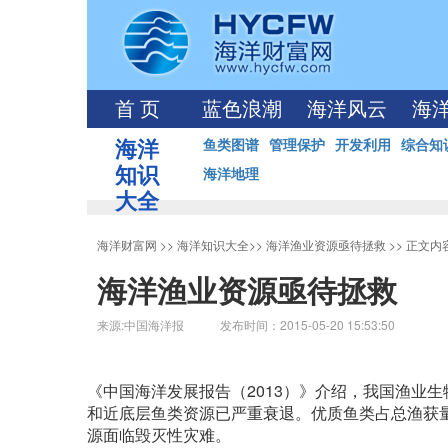
首 页
蓝色浪潮
海洋风云
海
海洋
鱼类图谱
管理保护
开发利用
综合知
知识
海洋地理
大全
海洋财富网
>>
海洋知识大全
>>
海洋渔业资源亟待拯救
>> 正文内
海洋渔业资源亟待拯救
来源:中国海洋报 发布时间：2015-05-20 15:53:50
《中国海洋发展报告（2013）》介绍，我国渔业
和近底层鱼类资源已严重衰退。优质鱼类占总渔获量的
源面临毁灭性灾难。