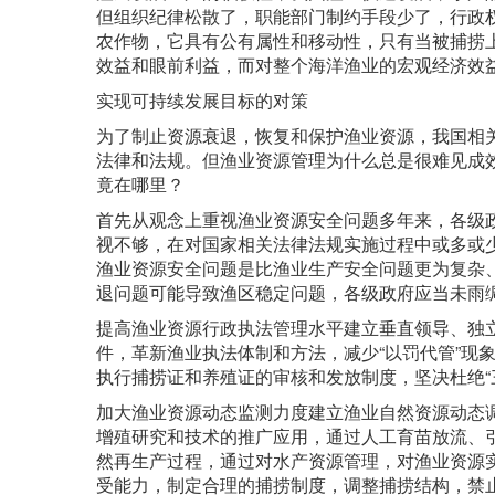
但组织纪律松散了，职能部门制约手段少了，行政
农作物，它具有公有属性和移动性，只有当被捕捞
效益和眼前利益，而对整个海洋渔业的宏观经济效
实现可持续发展目标的对策
为了制止资源衰退，恢复和保护渔业资源，我国相
法律和法规。但渔业资源管理为什么总是很难见成
竟在哪里？
首先从观念上重视渔业资源安全问题多年来，各级
视不够，在对国家相关法律法规实施过程中或多或
渔业资源安全问题是比渔业生产安全问题更为复杂
退问题可能导致渔区稳定问题，各级政府应当未雨
提高渔业资源行政执法管理水平建立垂直领导、独
件，革新渔业执法体制和方法，减少“以罚代管”现
执行捕捞证和养殖证的审核和发放制度，坚决杜绝“
加大渔业资源动态监测力度建立渔业自然资源动态
增殖研究和技术的推广应用，通过人工育苗放流、
然再生产过程，通过对水产资源管理，对渔业资源
受能力，制定合理的捕捞制度，调整捕捞结构，禁