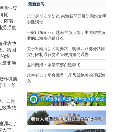
最新新闻
持渔业资
消耗
筑牢暑期安全防线 南海新区开展防溺水文明
，随着
实践活动
捕捞强度
一家山东企业让越南官员点赞，中国智慧渔
业的出海密码是什么
渔业农牧
关于对南海新区海晏路、明珠西路部分路段
量。我国
实行限制通行交通管理措施的通告
量的增
大量非渔
夏日南海：水清草盛白鹭翩飞
此生必去！烟台藏着一座风景绝美的顶级海
域环境质
岛
打击，给
毁。二是
生效导致
地调动了
权大了，