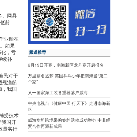
多、网具
、低龄
作业船在
渔。如果
恶化，亏
频道推荐
继续补
6月19日开赛，南海新区龙舟赛开启报名
渔民对于
万里慕名逐梦 英国乒乓少年把南海当“第二
个家”
违规渔船
加，我国
又一国家海工装备重器落户威海
中央电视台《健康中国·行天下》走进南海新
区
，捕捞技术
威海华坦跨境采购签约活动成功举办 中非经
年我国开
贸合作再添新成果
数量实行