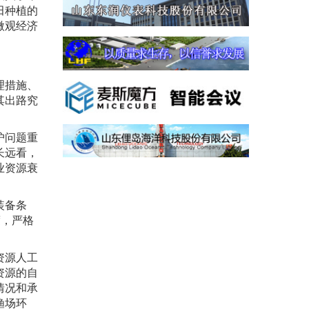
田种植的
微观经济
理措施、
其出路究
护问题重
长远看，
业资源衰
装备条
度，严格
资源人工
资源的自
情况和承
渔场环