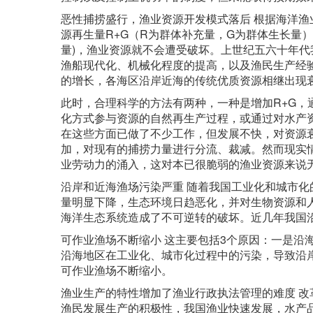
恶性捕捞盛行，渔业资源开发模式落后 根据海洋
源再生量R+G（R为群体补充量，G为群体生长量）
量)，渔业资源就不会遭受破坏。上世纪五六十年代
渔船现代化、机械化程度的提高，以及渔民生产经
的增长，各海区沿岸近海的传统优质资源相继出现
此时，合理科学的方法有两种，一种是增加R+G
化方式参与资源的自然再生产过程，或通过对水产
在这些方面已做了不少工作，但发展不快，对资源
加，对现有的捕捞力量进行分流、裁减。然而现实
业劳动力的涌入，这对本已很脆弱的渔业资源来说
沿岸和近海渔场污染严重 随着我国工业化和城市
量明显下降，生态环境日趋恶化，并对生物资源和
海洋生态系统造成了不可逆转的破坏。近几年我国
可作业渔场不断缩小 这主要包括3个原因：一是沿
沿海地区在工业化、城市化过程中的污染，导致沿
可作业渔场不断缩小。
渔业生产的特性增加了渔业行政执法管理的难度 
渔民发展生产的积极性，我国渔业快速发展，水产