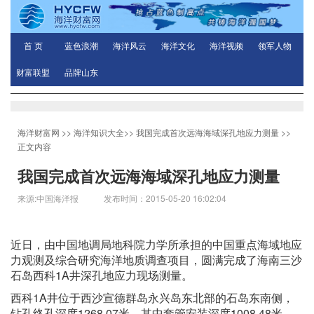
首 页
蓝色浪潮
海洋风云
海洋文化
海洋视频
领军人物
财富联盟
品牌山东
海洋财富网
>>
海洋知识大全
>>
我国完成首次远海海域深孔地应力测量
>>
正文内容
我国完成首次远海海域深孔地应力测量
来源:中国海洋报 发布时间：2015-05-20 16:02:04
近日，由中国地调局地科院力学所承担的中国重点海域地应
力观测及综合研究海洋地质调查项目，圆满完成了海南三沙
石岛西科1A井深孔地应力现场测量。
西科1A井位于西沙宣德群岛永兴岛东北部的石岛东南侧，
钻孔终孔深度1268.07米，其中套管安装深度1008.48米。