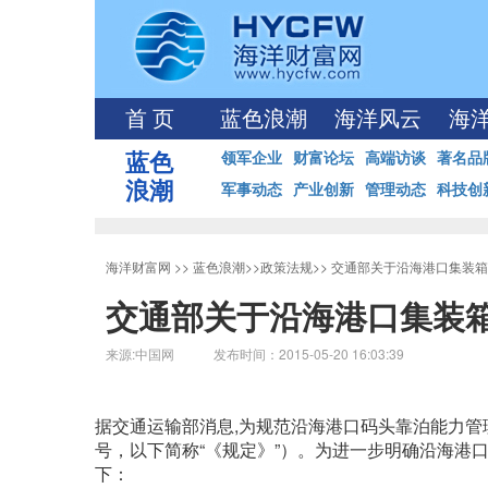
首 页
蓝色浪潮
海洋风云
海
蓝色
领军企业
财富论坛
高端访谈
著名品
浪潮
军事动态
产业创新
管理动态
科技创
海洋财富网
>>
蓝色浪潮
>>
政策法规
>>
交通部关于沿海港口集装箱
交通部关于沿海港口集装
来源:中国网 发布时间：2015-05-20 16:03:39
据交通运输部消息,为规范沿海港口码头靠泊能力管理
号，以下简称“《规定》”）。为进一步明确沿海港
下：