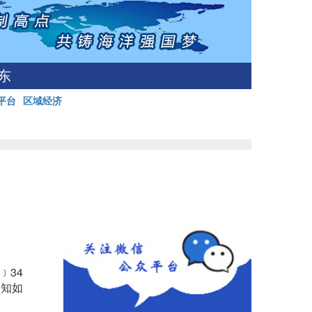
东
平台
区域经济
﹞34
通知如