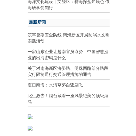
海洋文化建设丨文登区：耕海探蓝知底色 依
海研学促知行
最新新闻
筑牢暑期安全防线 南海新区开展防溺水文明
实践活动
一家山东企业让越南官员点赞，中国智慧渔
业的出海密码是什么
关于对南海新区海晏路、明珠西路部分路段
实行限制通行交通管理措施的通告
夏日南海：水清草盛白鹭翩飞
此生必去！烟台藏着一座风景绝美的顶级海
岛