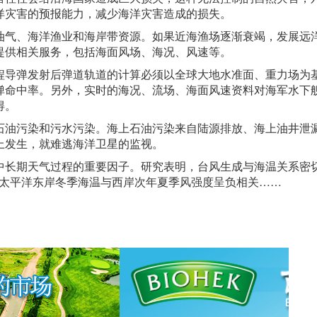
洋灾害的预报能力，减少海洋灾害造成的损失。
油气、海洋渔业和海岸带资源。如果近海渔场逐渐衰竭，发展远
提供相关服务，包括海面风场、海况、风速等。
程导弹发射后弹道轨道的计算必须以全球大地水准面、重力场为
弹命中率。另外，实时的海况、流场、海面风速资料对海军水下
得。
石油污染和污水污染。海上石油污染来自陆源排放、海上油井泄
上发生，就难逃海洋卫星的监视。
中长期天气过程的重要因子。研究表明，台风生成与海温关系密
；太平洋东岸冬季海温与西岸次年夏季风强度呈负相关……