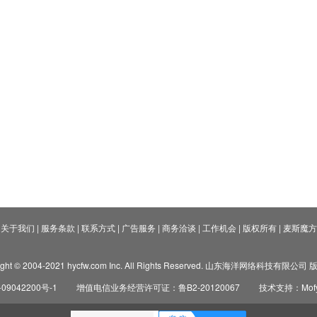
关于我们
|
服务条款
|
联系方式
|
广告服务
|
商务洽谈
|
工作机会
|
版权所有
|
麦斯魔方
ight © 2004-2021 hycfw.com Inc. All Rights Reserved. 山东海洋网络科技有限公
09042200号-1
增值电信业务经营许可证：鲁B2-20120067
技术支持：Mofyi