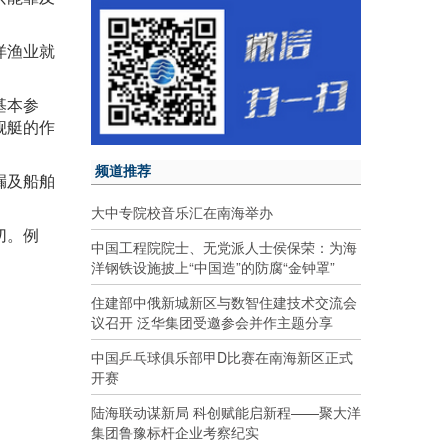
洋渔业就
基本参
舰艇的作
频道推荐
漏及船舶
大中专院校音乐汇在南海举办
切。例
中国工程院院士、无党派人士侯保荣：为海
洋钢铁设施披上“中国造”的防腐“金钟罩”
住建部中俄新城新区与数智住建技术交流会
议召开 泛华集团受邀参会并作主题分享
中国乒乓球俱乐部甲D比赛在南海新区正式
开赛
陆海联动谋新局 科创赋能启新程——聚大洋
集团鲁豫标杆企业考察纪实