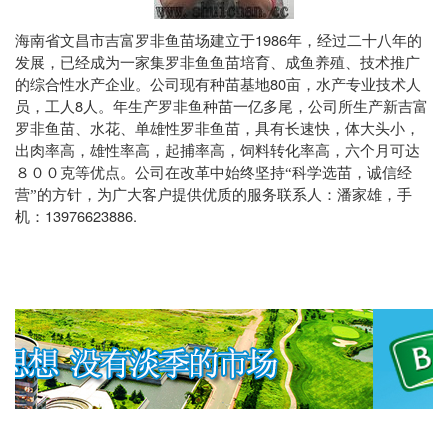
1986
海南省文昌市吉富罗非鱼苗场建立于
年，经过二十八年的
发展，已经成为一家集罗非鱼鱼苗培育、成鱼养殖、技术推广
80
的综合性水产企业。公司现有种苗基地
亩，水产专业技术人
8
员，工人
人。年生产罗非鱼种苗一亿多尾，公司所生产新吉富
罗非鱼苗、水花、单雄性罗非鱼苗，具有长速快，体大头小，
出肉率高，雄性率高，起捕率高，饲料转化率高，六个月可达
８００克等优点。公司在改革中始终坚持“科学选苗，诚信经
营”的方针，为广大客户提供优质的服务联系人：潘家雄，手
13976623886.
机：