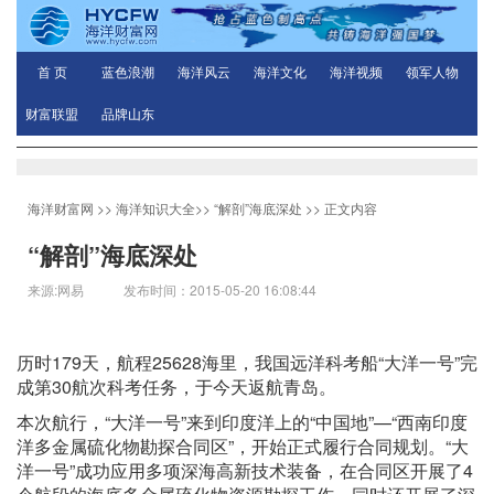
首 页
蓝色浪潮
海洋风云
海洋文化
海洋视频
领军人物
财富联盟
品牌山东
海洋财富网
>>
海洋知识大全
>>
“解剖”海底深处
>> 正文内容
“解剖”海底深处
来源:网易 发布时间：2015-05-20 16:08:44
历时179天，航程25628海里，我国远洋科考船“大洋一号”完
成第30航次科考任务，于今天返航青岛。
本次航行，“大洋一号”来到印度洋上的“中国地”—“西南印度
洋多金属硫化物勘探合同区”，开始正式履行合同规划。“大
洋一号”成功应用多项深海高新技术装备，在合同区开展了4