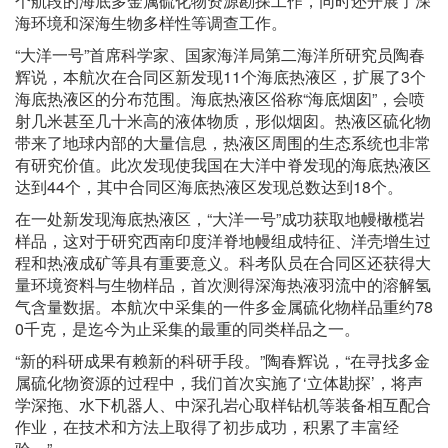
个航段的海底多金属硫化物资源勘探工作，同时还开展了深
海环境和深海生物多样性等调查工作。
“大洋一号”首席科学家、国家海洋局第二海洋所研究员陶春
辉说，本航次在合同区新发现11个海底热液区，扩展了3个
海底热液区的分布范围。海底热液区俗称“海底烟囱”，会喷
射几米甚至几十米高的液体物质，形似烟囱。热液区硫化物
带来了地球内部的大量信息，热液区周围的生态系统也非常
有研究价值。此次发现使我国在大洋中脊发现的海底热液区
达到44个，其中合同区海底热液区发现总数达到18个。
在一处新发现海底热液区，“大洋一号”成功获取地幔橄榄岩
样品，这对于研究西南印度洋脊地幔组成特征、洋壳增生过
程和热液成矿等具有重要意义。科考队员在合同区还获得大
量环境资料与生物样品，首次测得深海热液羽流中的溶解氢
气含量数据。本航次中采集的一件多金属硫化物样品重约78
0千克，是迄今为止采集的最重的同类样品之一。
“新的科研成果有赖新的科研手段。”陶春辉说，“在寻找多金
属硫化物资源的过程中，我们首次实施了‘立体勘探’，将声
学深拖、水下机器人、中深孔岩心取样钻机等装备相互配合
作业，在技术和方法上取得了初步成功，积累了丰富经