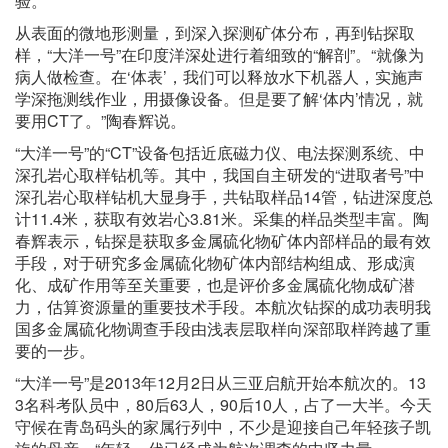
验。”
从表面的微地形测量，到深入探测矿体分布，再到钻探取
样，“大洋一号”在印度洋深处进行着细致的“解剖”。“就像为
病人做检查。在‘体表’，我们可以释放水下机器人，实施声
学深拖测线作业，用摄像设备。但是要了解‘体内’情况，就
要用CT了。”陶春辉说。
“大洋一号”的“CT”设备包括近底磁力仪、电法探测系统、中
深孔岩心取样钻机等。其中，我国自主研发的“进取者号”中
深孔岩心取样钻机大显身手，共钻取样品14管，钻进深度总
计11.4米，获取有效岩心3.81米。采集的样品类型丰富。陶
春辉表示，钻探是获取多金属硫化物矿体内部样品的最有效
手段，对于研究多金属硫化物矿体内部结构组成、形成演
化、成矿作用等至关重要，也是评价多金属硫化物成矿潜
力，估算资源量的重要技术手段。本航次钻探的成功表明我
国多金属硫化物调查手段由浅表层取样向深部取样跨越了重
要的一步。
“大洋一号”是2013年12月2日从三亚启航开始本航次的。13
3名科考队员中，80后63人，90后10人，占了一大半。今天
守候在青岛码头的家属行列中，不少是迎接自己年轻孩子凯