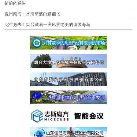
措施的通告
夏日南海：水清草盛白鹭翩飞
此生必去！烟台藏着一座风景绝美的顶级海岛