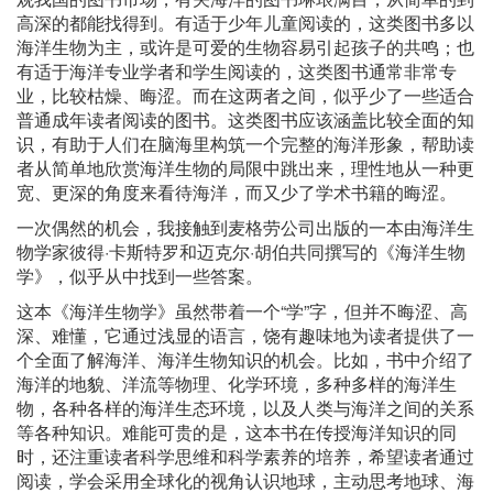
高深的都能找得到。有适于少年儿童阅读的，这类图书多以
海洋生物为主，或许是可爱的生物容易引起孩子的共鸣；也
有适于海洋专业学者和学生阅读的，这类图书通常非常专
业，比较枯燥、晦涩。而在这两者之间，似乎少了一些适合
普通成年读者阅读的图书。这类图书应该涵盖比较全面的知
识，有助于人们在脑海里构筑一个完整的海洋形象，帮助读
者从简单地欣赏海洋生物的局限中跳出来，理性地从一种更
宽、更深的角度来看待海洋，而又少了学术书籍的晦涩。
一次偶然的机会，我接触到麦格劳公司出版的一本由海洋生
物学家彼得·卡斯特罗和迈克尔·胡伯共同撰写的《海洋生物
学》，似乎从中找到一些答案。
这本《海洋生物学》虽然带着一个“学”字，但并不晦涩、高
深、难懂，它通过浅显的语言，饶有趣味地为读者提供了一
个全面了解海洋、海洋生物知识的机会。比如，书中介绍了
海洋的地貌、洋流等物理、化学环境，多种多样的海洋生
物，各种各样的海洋生态环境，以及人类与海洋之间的关系
等各种知识。难能可贵的是，这本书在传授海洋知识的同
时，还注重读者科学思维和科学素养的培养，希望读者通过
阅读，学会采用全球化的视角认识地球，主动思考地球、海