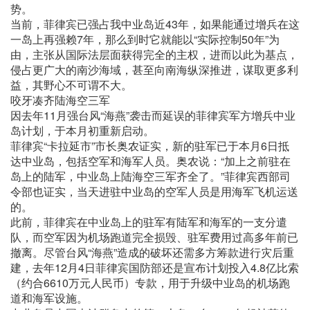
势。
当前，菲律宾已强占我中业岛近43年，如果能通过增兵在这
一岛上再强赖7年，那么到时它就能以“实际控制50年”为
由，主张从国际法层面获得完全的主权，进而以此为基点，
侵占更广大的南沙海域，甚至向南海纵深推进，谋取更多利
益，其野心不可谓不大。
咬牙凑齐陆海空三军
因去年11月强台风“海燕”袭击而延误的菲律宾军方增兵中业
岛计划，于本月初重新启动。
菲律宾“卡拉延市”市长奥农证实，新的驻军已于本月6日抵
达中业岛，包括空军和海军人员。奥农说：“加上之前驻在
岛上的陆军，中业岛上陆海空三军齐全了。”菲律宾西部司
令部也证实，当天进驻中业岛的空军人员是用海军飞机运送
的。
此前，菲律宾在中业岛上的驻军有陆军和海军的一支分遣
队，而空军因为机场跑道完全损毁、驻军费用过高多年前已
撤离。尽管台风“海燕”造成的破坏还需多方筹款进行灾后重
建，去年12月4日菲律宾国防部还是宣布计划投入4.8亿比索
（约合6610万元人民币）专款，用于升级中业岛的机场跑
道和海军设施。