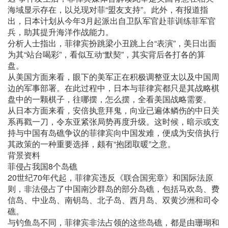
海域显示存在，以兑现对菲“盟友支持”。此外，有报道指
出，日本计划从今年3月起派出自卫队军官赴菲训练菲军官
兵，助其提升海洋作战能力。
分析人士指出，菲律宾扮跳梁小丑跳上台“表演”，美日出面
为其“站台喝彩”，看似互动“默契”，其实背后各打各的算
盘。
从美国方面来看，眼下的美军正在积极调整亚太以及中国周
边的军事部署。在此过程中，日本与菲律宾都只是其战略棋
盘中的一颗棋子，往哪摆，怎么摆，全看美国战略需要。
从日本方面来看，安倍执意拜鬼，向业已遍体鳞伤的中日关
系再戳一刀，令东亚紧张局势再度升级。这时候，暗示或支
持与中国有岛礁争议的菲律宾向中国发难，便成为安倍执行
其政策的一种重要选择，颇有“抱团取暖”之意。
背景资料
菲侵占我国8个岛礁
20世纪70年代起，菲律宾违反《联合国宪章》和国际法原
则，非法侵占了中国南沙群岛的部分岛礁，包括马欢岛、费
信岛、中业岛、南钥岛、北子岛、西月岛、双黄沙洲和司令
礁。
与钓鱼岛不同，菲律宾非法占领的这些岛礁，都是由珊瑚和