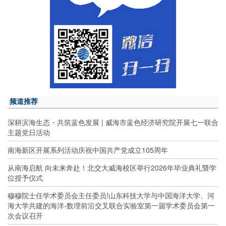
频道推荐
深耕滨海生态・共筑蓝色发展 | 威海市蓝色经济研究院开展七一联合
主题党日活动
南海新区开展系列活动庆祝中国共产党成立105周年
从南海启航 向未来奔赴！北交大威海校区举行2026年毕业典礼暨学
位授予仪式
穆穆院士任学术委员会主任委员!山东科技大学与中国海洋大学、河
海大学共建的海洋-数理前沿交叉联合实验室第一届学术委员会第一
次会议召开