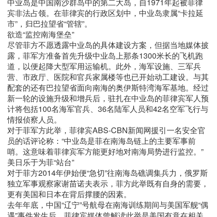
中业岛是中国南沙群岛中的第二大岛，自1971年起被菲律
宾非法占领。在菲律宾的行政区划中，中业岛隶属“卡拉延
市”，归巴拉望省“管辖”。
欲造“监控南海堡垒”
尽管菲方不愿透露中业岛的具体建设方案，但据当地媒体披
露，菲军方准备首先升级中业岛上那条1300米长的飞机跑
道，以便起降大型军用运输机。此外，海军设施、三军兵
营、市政厅、医院和官兵家属楼等也已开始动工建设。与其
配套的还有巴拉望省面向南海的奥伊斯特湾海军基地。经过
新一轮的设施升级和增兵后，驻扎在中业岛的菲律宾军人预
计将包括100名海军官兵、36名陆军人员和42名空军飞行与
情报侦察人员。
对于菲军方此举，菲律宾ABS-CBN新闻网援引一名安全官
员的话评论称：“中业岛是菲在南海岛链上的主要军事前
哨。这意味着菲律宾军方能更好地对南海局势进行监控。”
美日乐于为菲“站台”
对于菲方2014年伊始便“急切”往南海岛礁调集兵力，俄罗斯
独立军事观察家谢苗诺夫表示，菲方此举既有自身的需要，
更有美国和日本在背后撑腰的因素。
去年年底，中国“辽宁”号航母在南海训练期间与美国军舰“偶
遇”事件发生后，菲律宾媒体曾解读此举是美国有意在相关