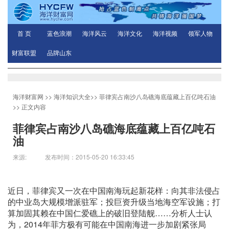
首 页
蓝色浪潮
海洋风云
海洋文化
海洋视频
领军人物
财富联盟
品牌山东
海洋财富网
>>
海洋知识大全
>>
菲律宾占南沙八岛礁海底蕴藏上百亿吨石油
>> 正文内容
菲律宾占南沙八岛礁海底蕴藏上百亿吨石
油
来源: 发布时间：2015-05-20 16:33:45
近日，菲律宾又一次在中国南海玩起新花样：向其非法侵占
的中业岛大规模增派驻军；投巨资升级当地海空军设施；打
算加固其赖在中国仁爱礁上的破旧登陆舰……分析人士认
为，2014年菲方极有可能在中国南海进一步加剧紧张局