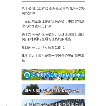
筑牢暑期安全防线 南海新区开展防溺水文明
实践活动
一家山东企业让越南官员点赞，中国智慧渔
业的出海密码是什么
关于对南海新区海晏路、明珠西路部分路段
实行限制通行交通管理措施的通告
夏日南海：水清草盛白鹭翩飞
此生必去！烟台藏着一座风景绝美的顶级海
岛