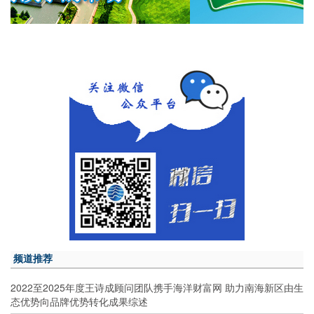
频道推荐
2022至2025年度王诗成顾问团队携手海洋财富网 助力南海新区由生
态优势向品牌优势转化成果综述