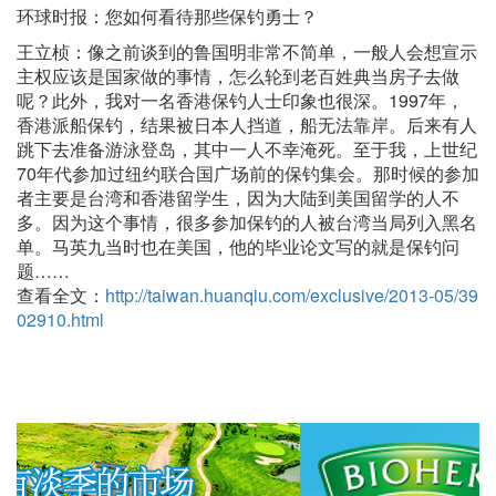
环球时报：您如何看待那些保钓勇士？
王立桢：像之前谈到的鲁国明非常不简单，一般人会想宣示
主权应该是国家做的事情，怎么轮到老百姓典当房子去做
呢？此外，我对一名香港保钓人士印象也很深。1997年，
香港派船保钓，结果被日本人挡道，船无法靠岸。后来有人
跳下去准备游泳登岛，其中一人不幸淹死。至于我，上世纪
70年代参加过纽约联合国广场前的保钓集会。那时候的参加
者主要是台湾和香港留学生，因为大陆到美国留学的人不
多。因为这个事情，很多参加保钓的人被台湾当局列入黑名
单。马英九当时也在美国，他的毕业论文写的就是保钓问
题……
查看全文：
http://taiwan.huanqiu.com/exclusive/2013-05/39
02910.html