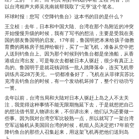
以台湾相声大师吴兆南就帮我取了“元亨”这个笔名。
环球时报：您写《空降钓鱼台》这本书的目的是什么？
王立桢：去年，日本和中国大陆、台湾在那个岛附近的冲突
开始慢慢升级的时候，我有了写书的想法，主要是受我在美
国的朋友鲁国明的启发。17年前，鲁国明把本来给孩子做教
育费的两栋房子抵押给银行，买了一架飞机，准备从空中把
人送到钓鱼台上。因为那个时候到钓鱼台都是坐渔船，从香
港或台湾出发，可是每次去都被日本人驱赶，很少有真正上
岛的。鲁国明于是就花钱训练一批人跳降落伞，连买飞机带
训练共花28万美元。一切都准备好了，飞机在从菲律宾苏比
克湾去钓鱼台的时候，有一个发动机坏掉了，整个行动功亏
一篑。
去年以前，台湾当局和大陆对日本人驱赶上岛之人不太关
注，我觉得这种事情不能无限期拖延下去，于是就想把自己
的想法借书里人物讲出来，不但讲出来，他们认为还要做一
些事。因为我对台湾空军比较熟一点，所以就写了一架台湾
空军运输机从美国回台湾的时候，机组人员决定把17年前空
降钓鱼台的那些人召集起来，用这架飞机再把他们送到岛
上。