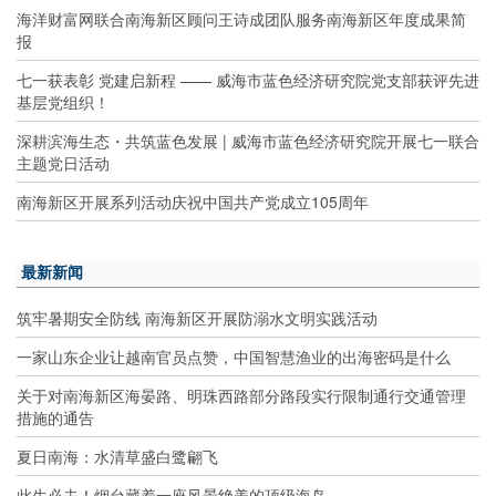
海洋财富网联合南海新区顾问王诗成团队服务南海新区年度成果简
报
七一获表彰 党建启新程 —— 威海市蓝色经济研究院党支部获评先进
基层党组织！
深耕滨海生态・共筑蓝色发展 | 威海市蓝色经济研究院开展七一联合
主题党日活动
南海新区开展系列活动庆祝中国共产党成立105周年
最新新闻
筑牢暑期安全防线 南海新区开展防溺水文明实践活动
一家山东企业让越南官员点赞，中国智慧渔业的出海密码是什么
关于对南海新区海晏路、明珠西路部分路段实行限制通行交通管理
措施的通告
夏日南海：水清草盛白鹭翩飞
此生必去！烟台藏着一座风景绝美的顶级海岛