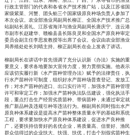
行政主管部门的代表和各省水产技术推广站，以及江苏省国
家级紫菜、河蟹、团头鲂三个国家级原良种场负责人参加了
本次会议。农业部渔业局副局长柳正、全国水产技术推广总
站副站长居礼、江苏省海洋与渔业局副局长唐庆宁、连云港
市副市长赵建华、赣榆县县长陈良灵和全国水产原良种审定
委员会副主任李思发教授等出席了会议。会议由农业部渔业
局养殖处处长刘晴主持。柳正副局长在会上发表了讲话。
柳副局长在讲话中首先强调了充分认识新《办法》实施的重
要意义，要求各地要加大宣传力度，努力贯彻实施。他表示
应该切实履行新《水产苗种管理办法》赋予的法律责任，执
行水产苗种许可制度，组织好水产苗种场普查登记、发放工
作；对水产苗种的进口、出口实行许可，加强水产苗种管理
许可和审定工作；加强水产苗种执法队伍建设，强化执法手
段，重点打击生产经营劣质苗种、带病苗种，未通过审定就
推广新品种及违规引种等违法行为。柳副局长同时指出水产
原良种体系建设是提高水产苗种整体质量水平的基础和系统
工程，要求要加快水产原良种体系建设，促进水产良种推
广，还要扶持信誉好的名优企业，将质量高、信誉好、渔民
群众信得过的企业扶大、扶强、扶优，打击个别假劣苗种生