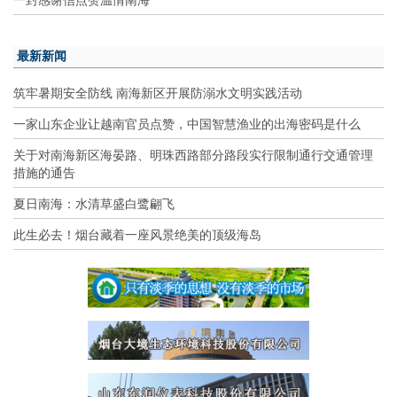
最新新闻
筑牢暑期安全防线 南海新区开展防溺水文明实践活动
一家山东企业让越南官员点赞，中国智慧渔业的出海密码是什么
关于对南海新区海晏路、明珠西路部分路段实行限制通行交通管理
措施的通告
夏日南海：水清草盛白鹭翩飞
此生必去！烟台藏着一座风景绝美的顶级海岛