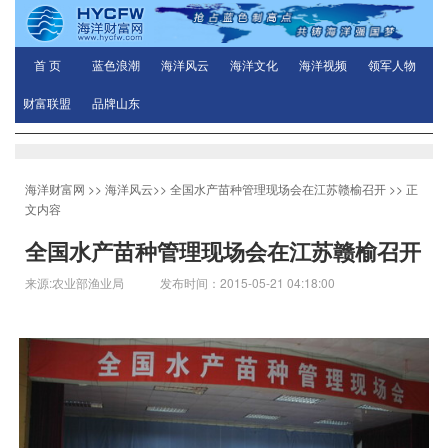
首 页
蓝色浪潮
海洋风云
海洋文化
海洋视频
领军人物
财富联盟
品牌山东
海洋财富网
>>
海洋风云
>>
全国水产苗种管理现场会在江苏赣榆召开
>> 正
文内容
全国水产苗种管理现场会在江苏赣榆召开
来源:农业部渔业局 发布时间：2015-05-21 04:18:00