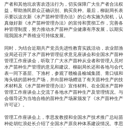
产者和其他坑农害农违法行为，切实保障广大生产者合法权
益，帮助渔民群众正确识别、购买良种。最后，柳副局长表
示要以这次新《水产苗种管理办法》的公布实施为契机，认
真做好新《水产苗种管理办法》的宣传和贯彻工作，完善各
种管理制度，努力推动水产苗种产业健康有序发展，以期实
现我国水产养殖业可持续发展。
同时，为结合近期共产党员先进性教育实践活动，农业部渔
业局还召开了水产苗种管理征求意见座谈会和全国水产苗种
管理工作座谈会，听取了广大水产苗种从业者和管理人员对
水产苗种生产管理的意见和建议。柳副局长还和各地与会代
表一同下基层、下渔村，参观了赣榆县榆城集团、青口镇和
海头镇的苗种生产场，并向苗种场赠送了有关苗种生产的技
术材料及《水产苗种管理办法》宣传材料。在全国水产苗种
管理工作座谈会上交流了各地水产苗种生产及管理情况。与
会领导还为当地合格的苗种生产场家颁发了《水产苗种生产
许可证》。
管理工作座谈会上，李思发教授和全国水产技术推广总站苗
种处胡红浪处长介绍了全国水产原良种体系建设情况。李思