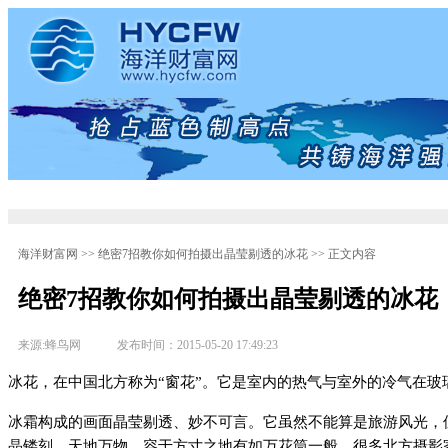
首 页
蓝色浪潮
海洋风云
海洋文化
海洋财富网
>>
绝密7招教你如何拍摄出晶莹剔透的冰花
>> 正文内容
绝密7招教你如何拍摄出晶莹剔透的冰花
来源:蜂鸟网 发布时间：2015-05-20 17:49:23
冰花，在中国北方称为“窗花”。它是室内的热气与室外的冷气在
冰霜构成的画面晶莹剔透、妙不可言。它虽然不能算是旅游风光，
晶镂刻，天地万物，容于方寸之地有如万花筒一般。很多北方摄影