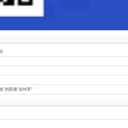
训
”的防腐“金钟罩”