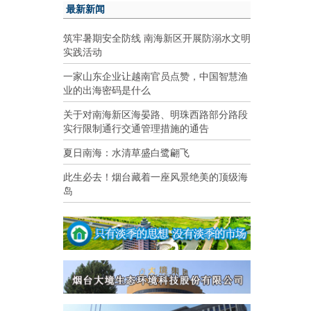
最新新闻
筑牢暑期安全防线 南海新区开展防溺水文明
实践活动
一家山东企业让越南官员点赞，中国智慧渔
业的出海密码是什么
关于对南海新区海晏路、明珠西路部分路段
实行限制通行交通管理措施的通告
夏日南海：水清草盛白鹭翩飞
此生必去！烟台藏着一座风景绝美的顶级海
岛