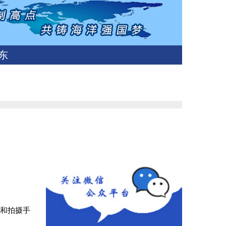
东
意和拍摄手