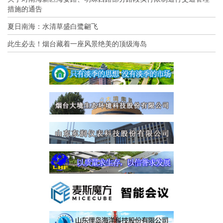
措施的通告
夏日南海：水清草盛白鹭翩飞
此生必去！烟台藏着一座风景绝美的顶级海岛