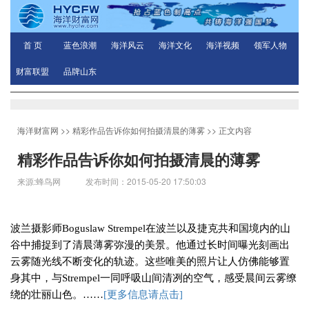
首 页
蓝色浪潮
海洋风云
海洋文化
海洋视频
领军人物
财富联盟
品牌山东
海洋财富网
>>
精彩作品告诉你如何拍摄清晨的薄雾
>> 正文内容
精彩作品告诉你如何拍摄清晨的薄雾
来源:蜂鸟网 发布时间：2015-05-20 17:50:03
波兰摄影师
Boguslaw Strempel
在波兰以及捷克共和国境内的山
谷中捕捉到了清晨薄雾弥漫的美景。他通过长时间曝光刻画出
云雾随光线不断变化的轨迹。这些唯美的照片让人仿佛能够置
身其中，与
Strempel
一同呼吸山间清冽的空气，感受晨间云雾缭
绕的壮丽山色。
……
[
更多信息请点击]