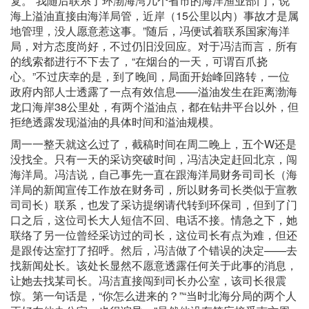
复。“我随后联系了环渤海湾几个省市的海洋渔业部门，说
海上溢油直接由海洋局管，近岸（15公里以内）事故才是属
地管理，没人愿意惹这事。”随后，冯便试着联系国家海洋
局，对方态度尚好，不过仍旧没回应。对于冯洁而言，所有
的线索都进行不下去了，“在烟台的一天，可谓百爪挠
心。”不过庆幸的是，到了晚间，局面开始峰回路转，一位
政府内部人士透露了一点有效信息——溢油发生在距离渤海
龙口海岸38公里处，有两个溢油点，都在钻井平台以外，但
拒绝透露发现溢油的具体时间和溢油规模。
周一一整天就这么过了，截稿时间在周二晚上，五个W还是
没找全。只有一天的采访突破时间，冯洁决定赶回北京，闯
海洋局。冯洁说，自己事先一直在跟海洋局财务司司长（海
洋局的新闻宣传工作放在财务司，所以财务司长类似于宣教
司司长）联系，也发了采访提纲请代转到环保司，但到了门
口之后，这位司长大人短信不回、电话不接。情急之下，她
联络了另一位曾经采访过的司长，这位司长有点为难，但还
是跟传达室打了招呼。然后，冯洁做了个错误的决定——去
找新闻处长。该处长显然不愿意透露任何关于此事的消息，
让她去找某司长。冯洁直接闯到司长办公室，该司长很震
惊。第一句话是，“你怎么进来的？”“当时北海分局的两个人