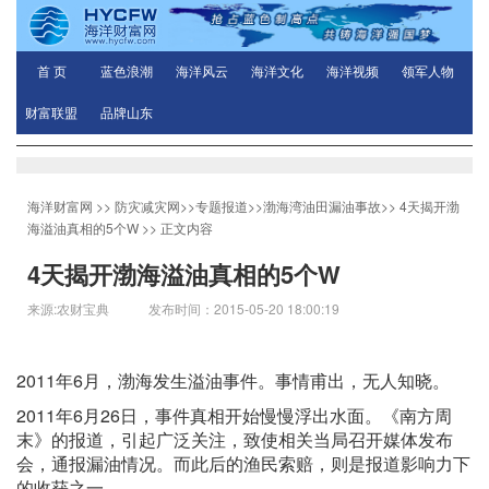
首 页
蓝色浪潮
海洋风云
海洋文化
海洋视频
领军人物
财富联盟
品牌山东
海洋财富网
>>
防灾减灾网
>>
专题报道
>>
渤海湾油田漏油事故
>>
4天揭开渤
海溢油真相的5个W
>> 正文内容
4天揭开渤海溢油真相的5个W
来源:农财宝典 发布时间：2015-05-20 18:00:19
2011年6月，渤海发生溢油事件。事情甫出，无人知晓。
2011年6月26日，事件真相开始慢慢浮出水面。《南方周
末》的报道，引起广泛关注，致使相关当局召开媒体发布
会，通报漏油情况。而此后的渔民索赔，则是报道影响力下
的收获之一。