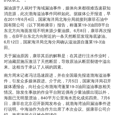
漏油源于人祸对于海域漏油事件，媒体向来都很难迅速获知
消息源，此次渤海溢油事件同样如此。据媒体公开报道，早
在2011年6月4日，国家海洋局北海分局就接到康菲石油中
国有限公司（以下简称康菲）报告，称蓬莱19-3油田B平台
东北方向海面发现不明来源少量油膜。6月8日，康菲再次报
告，在B平台东北方向附近的一条天然断层发现海底渗油。
6月12日，国家海洋局北海分局确认溢油源自蓬莱19-3油
田。
关于漏油原因，康菲其后的解释是：在其进行注水作业时，
对油藏层施压激活了天然断层，导致原油从断层裂缝中溢出
来。这相当于承认了人祸的因素。
南方周末记者冯洁迅速跟进，并在全国最先报道渤海溢油事
件，引发众多媒体跟进。介于此，7月5日，国家海洋局召开
媒体通报会，向社会公布渤海湾蓬莱19-3油田溢油事故相关
情况。除发生事故的作业平台附近偶有少量油膜出现以外，
海面已无明显漂油，840平方公里海水恶化成劣四类。7月6
日，康菲在北京召开新闻发布会，就渤海湾油田漏油事件进
行说明。中海油作为合作方出席了本次会议。据康菲公司介
绍，海底渗漏点已被全部堵住。