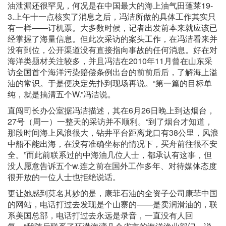
油泄漏还很罕见，何况是在中国最大的海上油气田蓬莱19-
3.上午十一点核实了消息之后，冯洁所做的具体工作其实只
有一样——订机票。大多数时候，记者出发前本来就应该已
经掌握了海量信息。但此次采访的案头工作，在冯洁看来并
没有到位，公开渠道没有直接指向事故的任何消息。好在对
海洋类题材关注较多，并且冯洁在2010年11月曾在山东采
访全国首个海洋污染赔偿条例出台的前前后后，了解海上溢
油的常识。于是便决定先扑到现场再说。“第一篇的目标单
纯，就是搞清五个W.”冯洁说。
直闯司长办公室据冯洁描述，其在6月26日晚上到达烟台，
27号（周一）一整天的采访并不顺利。“到了烟台才知道，
那段时间海上风浪很大，钻井平台距离龙口有38公里，风浪
中船不能出海，在没有准确坐标的情况下，买舟前往很不安
全。”而此前联系过的中海油几位人士，都承认有这事，但
没人愿意告诉五个w.连之前在国外工作多年、对待媒体态度
很开放的一位人士也拒绝说话。
更让她感到莫名其妙的是，康菲石油的全资子公司康菲中国
的网站，电话打过去发现是个山寨的——是卖润滑油的，联
系美国总部，电话打过去永远是录音，一直没有人回