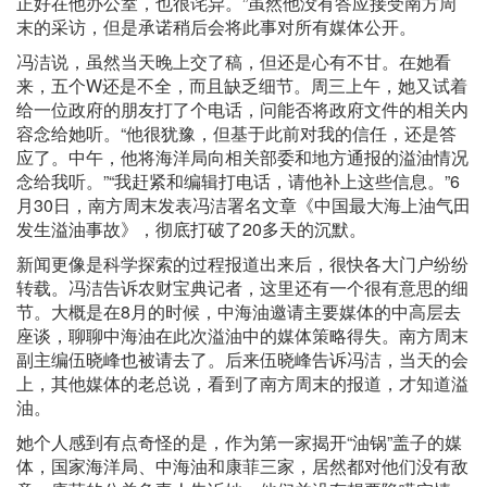
正好在他办公室，也很诧异。”虽然他没有答应接受南方周
末的采访，但是承诺稍后会将此事对所有媒体公开。
冯洁说，虽然当天晚上交了稿，但还是心有不甘。在她看
来，五个W还是不全，而且缺乏细节。周三上午，她又试着
给一位政府的朋友打了个电话，问能否将政府文件的相关内
容念给她听。“他很犹豫，但基于此前对我的信任，还是答
应了。中午，他将海洋局向相关部委和地方通报的溢油情况
念给我听。”“我赶紧和编辑打电话，请他补上这些信息。”6
月30日，南方周末发表冯洁署名文章《中国最大海上油气田
发生溢油事故》，彻底打破了20多天的沉默。
新闻更像是科学探索的过程报道出来后，很快各大门户纷纷
转载。冯洁告诉农财宝典记者，这里还有一个很有意思的细
节。大概是在8月的时候，中海油邀请主要媒体的中高层去
座谈，聊聊中海油在此次溢油中的媒体策略得失。南方周末
副主编伍晓峰也被请去了。后来伍晓峰告诉冯洁，当天的会
上，其他媒体的老总说，看到了南方周末的报道，才知道溢
油。
她个人感到有点奇怪的是，作为第一家揭开“油锅”盖子的媒
体，国家海洋局、中海油和康菲三家，居然都对他们没有敌