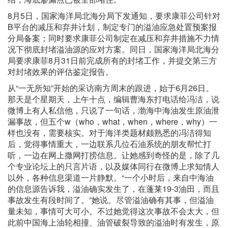
8月5日，国家海洋局北海分局下发通知，要求康菲公司针对
B平台的减压和弃井计划，制定专门的溢油应急处置预案报
分局备案；同时要求康菲公司制定在减压和弃井措施不力情
况下彻底封堵溢油源的应对方案。同日，国家海洋局北海分
局要求康菲8月31日前完成所有的封堵工作，并提交第三方
对封堵效果的评估鉴定报告。
从“一无所知”开始的采访南方周末的跟进，始于6月26日。
那天是个星期天，上午十点，编辑曹海东打电话给冯洁，说
微博上有人私信他，只说了一句话，渤海中海油发生原油泄
漏事故，但五个w（who，what，when，where，why）一
样也没有，需要核实。对于海洋类题材颇熟悉的冯洁得知
后，觉得事情重大，一边联系几位石油系统的朋友帮忙打
听，一边在网上撒网打捞信息。让她感到奇怪的是，除了几
个专业论坛上的只言片语，以及媒体同行在微博上求知情人
以外，各种信息渠道一片静默。“一个小时后，来自中海油
的信息源告诉我，溢油确实发生了，在蓬莱19-3油田，而且
事故发生有段时间了。”她说。尽管溢油确有其事，但溢油
量未知，事情可大可小。不过她觉得这次事故不会太大，但
此前中国海上油轮相撞、油管破裂导致的溢油时有发生，原