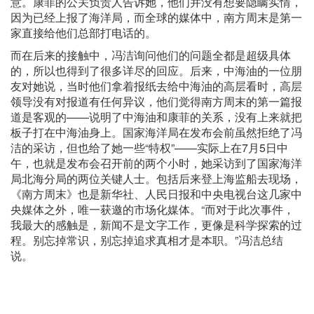
意。康菲的公关负责人告诉她，他们并没有想要隐瞒实情，
因为已经上报了海洋局，而全球的媒体中，南方周末是第一
家直接给他们总部打电话的。
而在后来的接触中，冯洁询问他们的问题全都是超级具体
的，所以也得到了很多详尽的回应。后来，中海油的一位朋
友对她说，当时他们拿着报纸去给中海油的高层看时，高层
领导没有对报道有任何异议，他们觉得南方周末的第一篇报
道是客观的——说明了中海油和康菲的关系，没有上来就把
板子打在中海油身上。国家海洋局在发布会前虽然拒绝了冯
洁的采访，但也给了她一些“特权”——实际上在7月5日中
午，也就是发布会召开前的两个小时，她采访到了国家海洋
局北海分局的两位关键人士。包括后来登上海监船去现场，
《南方周末》也是新华社、人民日报和中央电视台这几家中
央媒体之外，唯一获邀的市场化媒体。“而对于此次事件，
我最大的感触是，新闻不是文字工作，更像是科学探索的过
程。别忘掉常识，别忘掉追求真相才是本职。”冯洁总结
说。