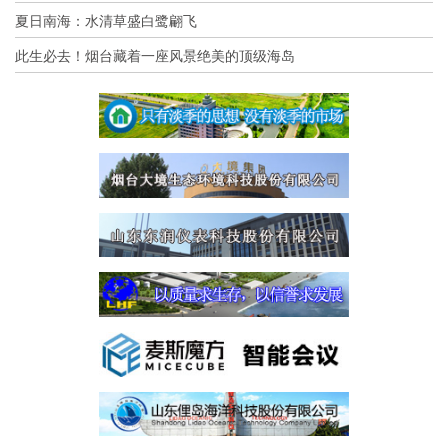
夏日南海：水清草盛白鹭翩飞
此生必去！烟台藏着一座风景绝美的顶级海岛