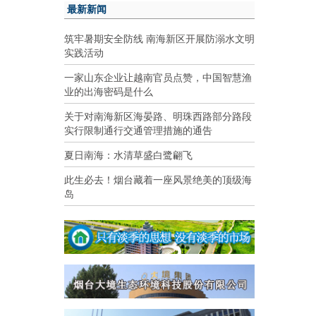
最新新闻
筑牢暑期安全防线 南海新区开展防溺水文明
实践活动
一家山东企业让越南官员点赞，中国智慧渔
业的出海密码是什么
关于对南海新区海晏路、明珠西路部分路段
实行限制通行交通管理措施的通告
夏日南海：水清草盛白鹭翩飞
此生必去！烟台藏着一座风景绝美的顶级海
岛