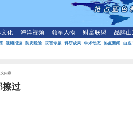
洋文化
海洋视频
领军人物
财富联盟
品牌山
顾
视频报道
防灾经验
灾害专题
科研成果
学术动态
热点新闻
白皮
正文内容
部擦过