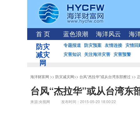
首 页
蓝色浪潮
海洋风云
海
防灾
专题报道
防灾预案
友情连接
灾情回
减灾
灾害知识
关注海洋灾害
灾害预警
网
海洋财富网
>>
防灾减灾网
>>
台风“杰拉华”或从台湾东部擦过
>> 
台风“杰拉华”或从台湾东
来源:央视网 发布时间：2015-05-20 18:00:22