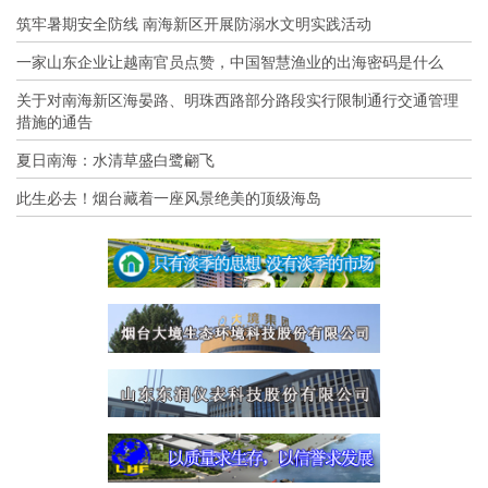
筑牢暑期安全防线 南海新区开展防溺水文明实践活动
一家山东企业让越南官员点赞，中国智慧渔业的出海密码是什么
关于对南海新区海晏路、明珠西路部分路段实行限制通行交通管理
措施的通告
夏日南海：水清草盛白鹭翩飞
此生必去！烟台藏着一座风景绝美的顶级海岛