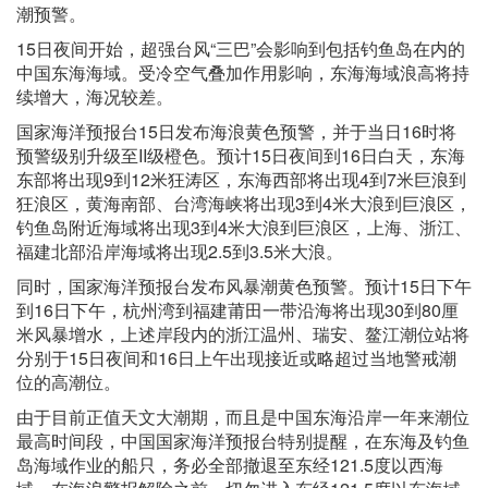
潮预警。
15日夜间开始，超强台风“三巴”会影响到包括钓鱼岛在内的
中国东海海域。受冷空气叠加作用影响，东海海域浪高将持
续增大，海况较差。
国家海洋预报台15日发布海浪黄色预警，并于当日16时将
预警级别升级至II级橙色。预计15日夜间到16日白天，东海
东部将出现9到12米狂涛区，东海西部将出现4到7米巨浪到
狂浪区，黄海南部、台湾海峡将出现3到4米大浪到巨浪区，
钓鱼岛附近海域将出现3到4米大浪到巨浪区，上海、浙江、
福建北部沿岸海域将出现2.5到3.5米大浪。
同时，国家海洋预报台发布风暴潮黄色预警。预计15日下午
到16日下午，杭州湾到福建莆田一带沿海将出现30到80厘
米风暴增水，上述岸段内的浙江温州、瑞安、鳌江潮位站将
分别于15日夜间和16日上午出现接近或略超过当地警戒潮
位的高潮位。
由于目前正值天文大潮期，而且是中国东海沿岸一年来潮位
最高时间段，中国国家海洋预报台特别提醒，在东海及钓鱼
岛海域作业的船只，务必全部撤退至东经121.5度以西海