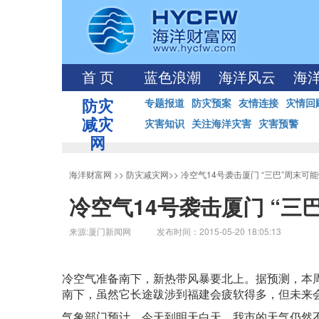
首 页
蓝色浪潮
海洋风云
海
防灾
专题报道
防灾预案
友情连接
灾情回
减灾
灾害知识
关注海洋灾害
灾害预警
网
海洋财富网
>>
防灾减灾网
>>
冷空气14号袭击厦门 “三巴”周末可
冷空气14号袭击厦门 “三
来源:厦门新闻网 发布时间：2015-05-20 18:05:13
冷空气准备南下，新热带风暴要北上。据预测，本
南下，虽然它长途跋涉到福建会疲软得多，但未来
气象部门预计，今天到明天白天，我市的天气仍然