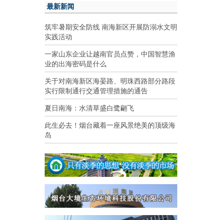
最新新闻
筑牢暑期安全防线 南海新区开展防溺水文明
实践活动
一家山东企业让越南官员点赞，中国智慧渔
业的出海密码是什么
关于对南海新区海晏路、明珠西路部分路段
实行限制通行交通管理措施的通告
夏日南海：水清草盛白鹭翩飞
此生必去！烟台藏着一座风景绝美的顶级海
岛