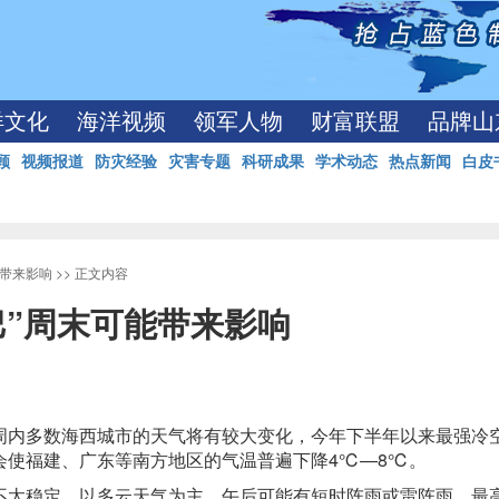
洋文化
海洋视频
领军人物
财富联盟
品牌山
顾
视频报道
防灾经验
灾害专题
科研成果
学术动态
热点新闻
白皮
能带来影响
>> 正文内容
巴”周末可能带来影响
周内多数海西城市的天气将有较大变化，今年下半年以来最强冷
会使福建、广东等南方地区的气温普遍下降4℃—8℃。
不太稳定，以多云天气为主，午后可能有短时阵雨或雷阵雨，最