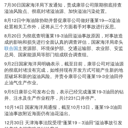
7月30日国家海洋局下发通知，责成康菲公司限期彻底排查
溢油风险点、彻底封堵溢油源、加快溢油污染处置。
8月12日中海油除协助并督促康菲公司做好蓬莱19—3溢油
处置相关工作外，还将从三个方面着手对事故进行反思。
8月20日 为彻底查明蓬莱19-3油田溢油事故原因，对事故造
成的影响和损失进行全面认真的调查评估，国家海洋局牵头
联合国
土资源部、环境保护部、交通运输部、农业部、安监
总局、国家能源局等部门组成联合调查组。
9月2日国家海洋局明确表示，截至目前，康菲公司对溢油源
的彻底封堵没有完成，如维持现有开发方式可能产生新的地
层破坏和新的溢油风险。并责令康菲公司蓬莱19-3全油田停
止油气生产作业。
9月5日康菲公司发布公告，表示已经完成蓬莱19-3油田的钻
井、注水及生产作业程序，共计231口井停产。
10月14日 国家海洋局通报，截至10月13日，蓬莱19-3油田
溢油事故附近海面仍有油花溢出。
12月30日 天津海事法院受理“蓬莱19－3油田”溢油事故引发