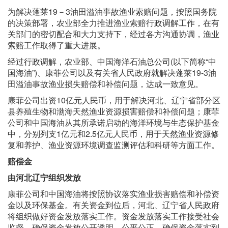
为解决蓬莱19－3油田溢油事故渔业索赔问题，按照国务院
的决策部署，农业部全力推进渔业索赔行政调解工作，在有
关部门的密切配合和大力支持下，经过各方沟通协调，渔业
索赔工作取得了重大进展。
经过行政调解，农业部、中国海洋石油总公司(以下简称“中
国海油”)、康菲公司以及有关省人民政府就解决蓬莱19-3油
田溢油事故渔业损失赔偿和补偿问题，达成一致意见。
康菲公司出资10亿元人民币，用于解决河北、辽宁省部分区
县养殖生物和渤海天然渔业资源损害赔偿和补偿问题；康菲
公司和中国海油从其所承诺启动的海洋环境与生态保护基金
中，分别列支1亿元和2.5亿元人民币，用于天然渔业资源修
复和养护、渔业资源环境调查监测评估和科研等方面工作。
赔偿金
由河北辽宁组织发放
康菲公司和中国海油将按照协议落实渔业损害赔偿和补偿资
金以及环保基金。有关资金到位后，河北、辽宁省人民政府
将组织做好资金发放落实工作。资金发放落实工作接受社会
监督，确保资金发放公开透明、公平公正，确保资金落实到