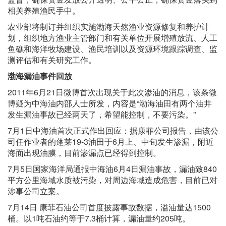
相关养殖渔民手中。
农业部将制订并组织实施渤海天然渔业资源修复和养护计
划，组织地方渔业主管部门和有关单位开展增殖放流、人工
鱼礁和海洋牧场建设、渔民培训以及资源环境跟踪调查、监
测评估和有关研究工作。
渤海漏油事件回放
2011年6月21日微博首次出现关于此次渗油的消息，该条微
博疑为中海油内部人士所发，内容是“渤海油田有两个油井
发生漏油事故已经两天了，希望能控制，不要污染。”
7月1日中海油首次正式作出回应：据康菲公司报告，由该公
司任作业者的蓬莱19-3油田于6月上、中旬发生渗漏，附近
海面出现油膜，目前渗漏点已经得到控制。
7月5日国家海洋局通报中海油6月4日漏油事故，漏油致840
平方公里海域水质被污染，对周边海域造成危害，目前已对
涉事公司立案。
7月14日 康菲石油公司首度披露事故数据，溢油量达1500
桶。以1吨石油约等于7.3桶计算，漏油量约205吨。