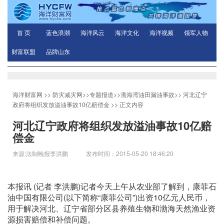
首 页
蓝色浪潮
海洋风云
海洋文化
海洋视频
领军人物
财富联盟
品牌山东
海洋财富网
>>
防灾减灾网
>>
专题报道
>>
渤海湾油田漏油事故
>>
河北辽宁
政府将组织发放溢油事故10亿赔偿金
>> 正文内容
河北辽宁政府将组织发放溢油事故10亿赔
偿金
来源:法制晚报李洪鹏 发布时间：2015-05-20 18:46:20
本报讯 (记者 李洪鹏)记者今天上午从农业部了解到，康菲石
油中国有限公司(以下简称“康菲公司”)出资10亿元人民币，
用于解决河北、辽宁省部分区县养殖生物和渤海天然渔业资
源损害赔偿和补偿问题。