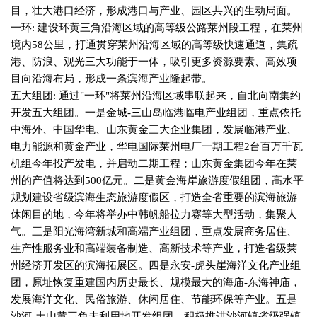
目，壮大港口经济，形成港口与产业、园区共兴的生动局面。
一环
:
建设环黄三角沿海区域的高等级公路莱州段工程，在莱州
境内
58
公里，打通贯穿莱州沿海区域的高等级快速通道，集疏
港、防浪、观光三大功能于一体，吸引更多资源要素、高效项
目向沿海布局，形成一条滨海产业隆起带。
五大组团
:
通过
"
一环
"
将莱州沿海区域串联起来，自北向南集约
开发五大组团。一是金城
-
三山岛临港临电产业组团，重点依托
中海外、中国华电、山东黄金三大企业集团，发展临港产业、
电力能源和黄金产业，华电国际莱州电厂一期工程
2
台百万千瓦
机组今年投产发电，并启动二期工程；山东黄金集团今年在莱
州的产值将达到
500
亿元。二是黄金海岸旅游度假组团，高水平
规划建设省级滨海生态旅游度假区，打造全省重要的滨海旅游
休闲目的地，今年将举办中韩帆船拉力赛等大型活动，集聚人
气。三是阳光海湾新城和高端产业组团，重点发展商务居住、
生产性服务业和高端装备制造、高新技术等产业，打造省级莱
州经济开发区的滨海拓展区。四是永安
-
虎头崖海洋文化产业组
团，原址恢复重建国内历史最长、规模最大的海庙
-
东海神庙，
发展海洋文化、民俗旅游、休闲居住、节能环保等产业。五是
沙河
-
土山黄三角未利用地开发组团，积极推进沙河镇省级强镇