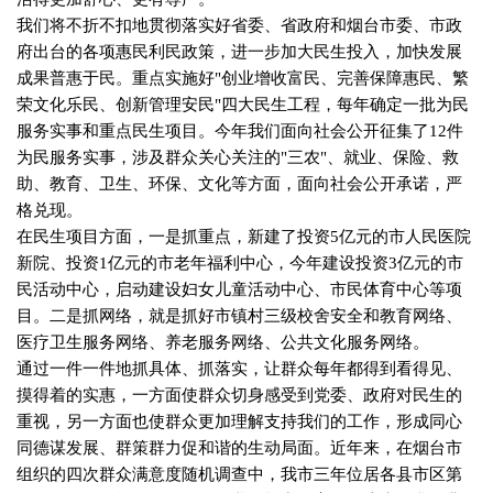
我们将不折不扣地贯彻落实好省委、省政府和烟台市委、市政
府出台的各项惠民利民政策，进一步加大民生投入，加快发展
成果普惠于民。重点实施好
"
创业增收富民、完善保障惠民、繁
荣文化乐民、创新管理安民
"
四大民生工程，每年确定一批为民
服务实事和重点民生项目。今年我们面向社会公开征集了
12
件
为民服务实事，涉及群众关心关注的
"
三农
"
、就业、保险、救
助、教育、卫生、环保、文化等方面，面向社会公开承诺，严
格兑现。
在民生项目方面，一是抓重点，新建了投资
5
亿元的市人民医院
新院、投资
1
亿元的市老年福利中心，今年建设投资
3
亿元的市
民活动中心，启动建设妇女儿童活动中心、市民体育中心等项
目。二是抓网络，就是抓好市镇村三级校舍安全和教育网络、
医疗卫生服务网络、养老服务网络、公共文化服务网络。
通过一件一件地抓具体、抓落实，让群众每年都得到看得见、
摸得着的实惠，一方面使群众切身感受到党委、政府对民生的
重视，另一方面也使群众更加理解支持我们的工作，形成同心
同德谋发展、群策群力促和谐的生动局面。近年来，在烟台市
组织的四次群众满意度随机调查中，我市三年位居各县市区第