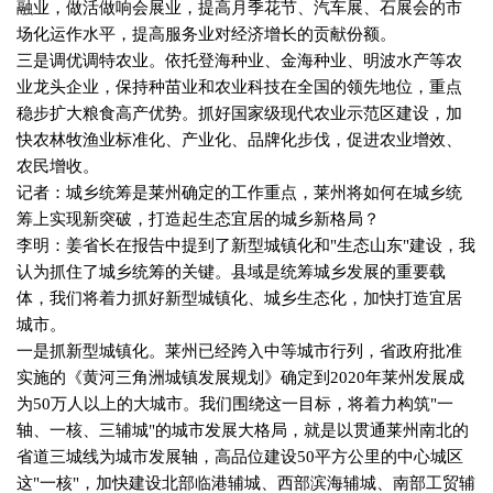
融业，做活做响会展业，提高月季花节、汽车展、石展会的市
场化运作水平，提高服务业对经济增长的贡献份额。
三是调优调特农业。依托登海种业、金海种业、明波水产等农
业龙头企业，保持种苗业和农业科技在全国的领先地位，重点
稳步扩大粮食高产优势。抓好国家级现代农业示范区建设，加
快农林牧渔业标准化、产业化、品牌化步伐，促进农业增效、
农民增收。
记者：城乡统筹是莱州确定的工作重点，莱州将如何在城乡统
筹上实现新突破，打造起生态宜居的城乡新格局？
李明：姜省长在报告中提到了新型城镇化和
"
生态山东
"
建设，我
认为抓住了城乡统筹的关键。县域是统筹城乡发展的重要载
体，我们将着力抓好新型城镇化、城乡生态化，加快打造宜居
城市。
一是抓新型城镇化。莱州已经跨入中等城市行列，省政府批准
实施的《黄河三角洲城镇发展规划》确定到
2020
年莱州发展成
为
50
万人以上的大城市。我们围绕这一目标，将着力构筑
"
一
轴、一核、三辅城
"
的城市发展大格局，就是以贯通莱州南北的
省道三城线为城市发展轴，高品位建设
50
平方公里的中心城区
这
"
一核
"
，加快建设北部临港辅城、西部滨海辅城、南部工贸辅