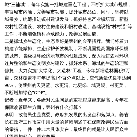
城
"
三辅城
"
，每年实施一批城建重点工程，不断扩大城市规模，
丰富城市内涵，完善城市功能，提升城市品位。同时，坚持以
城带乡，统筹推进镇村建设发展，抓好特色产业镇培育、新型
农村社区建设、农村住房建设和旧村改造、基础设施
"
村村通
"
等
工作，不断增强镇村承载能力，改善发展面貌。
二是抓城乡生态化。生态良好是莱州的金字招牌。我们将着力
构建节能减排、生态保护长效机制，不断巩固提高国家环保模
范城市、省级循环经济示范市的创建成果，深入推进农村环境
连片整治和生态文明乡村建设，抓好水系、海域的生态治理和
修复，大力实施
"
大绿化、大造林
"
工程，今年新增造林面积
3
万
亩，森林覆盖率每年提高
1
个百分点以上，空气质量优良率达到
96%
，使莱州的天更蓝、水更清、地更绿、城更靓、村更美，
不断增加绿色
"GDP"
。
记者：近年来，各级对民生问题的重视程度越来越高，今年在
保障改善民生方面，莱州有什么打算？
李明：改善民生是党委、政府抓发展的出发点和落脚点。姜省
长在政府工作报告中用大量的篇幅阐述了在保障改善民生方面
的举措，一件一件非常具体实在，最终目的就是让人民群众生
活得更加舒心、更有尊严。