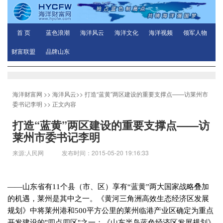
首 页
蓝色浪潮
海洋风云
海洋文化
海洋视频
领军人物
财富联盟
品牌山东
海洋财富网
>>
海洋风云
>>
打造“蓝黄”两区建设的重要支撑点——访莱州市
委书记李明
>> 正文内容
打造“蓝黄”两区建设的重要支撑点——访
莱州市委书记李明
来源:人民网 发布时间：2015-05-20 19:16:33
——山东省有
11
个县（市、区）享有“蓝黄”两大国家战略叠加
的机遇，莱州是其中之一。《黄河三角洲高效生态经济区发展
规划》中将莱州港和
500
平方公里的莱州临港产业区确定为重点
开发建设的
"
四点四区
"
之一；《山东半岛蓝色经济区发展规划》