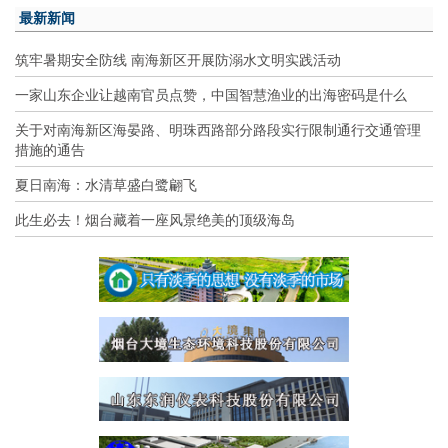
最新新闻
筑牢暑期安全防线 南海新区开展防溺水文明实践活动
一家山东企业让越南官员点赞，中国智慧渔业的出海密码是什么
关于对南海新区海晏路、明珠西路部分路段实行限制通行交通管理
措施的通告
夏日南海：水清草盛白鹭翩飞
此生必去！烟台藏着一座风景绝美的顶级海岛