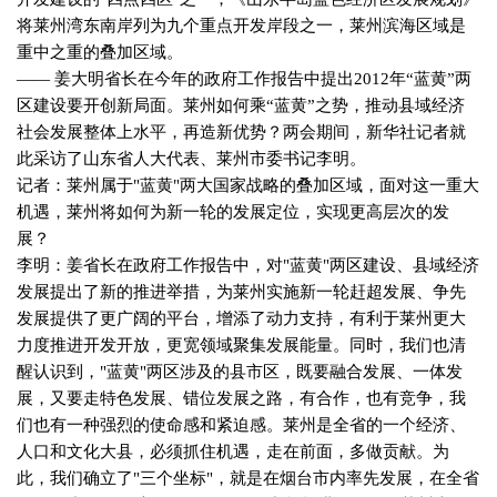
将莱州湾东南岸列为九个重点开发岸段之一，莱州滨海区域是
重中之重的叠加区域。
—— 姜大明省长在今年的政府工作报告中提出
2012
年“蓝黄”两
区建设要开创新局面。莱州如何乘“蓝黄”之势，推动县域经济
社会发展整体上水平，再造新优势？两会期间，新华社记者就
此采访了山东省人大代表、莱州市委书记李明。
记者：莱州属于
"
蓝黄
"
两大国家战略的叠加区域，面对这一重大
机遇，莱州将如何为新一轮的发展定位，实现更高层次的发
展？
李明：姜省长在政府工作报告中，对
"
蓝黄
"
两区建设、县域经济
发展提出了新的推进举措，为莱州实施新一轮赶超发展、争先
发展提供了更广阔的平台，增添了动力支持，有利于莱州更大
力度推进开发开放，更宽领域聚集发展能量。同时，我们也清
醒认识到，
"
蓝黄
"
两区涉及的县市区，既要融合发展、一体发
展，又要走特色发展、错位发展之路，有合作，也有竞争，我
们也有一种强烈的使命感和紧迫感。莱州是全省的一个经济、
人口和文化大县，必须抓住机遇，走在前面，多做贡献。为
此，我们确立了
"
三个坐标
"
，就是在烟台市内率先发展，在全省