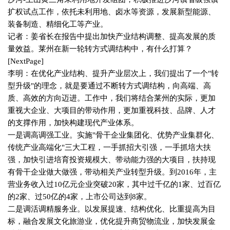
扩权试点工作，依托未利用地、卤水等资源，发展新型能源、
装备制造、精细化工等产业。
记者：姜省长在报告中提出加快产业结构调整、提高发展的质
量效益。莱州在新一轮转方式调结构中，有什么打算？
[NextPage]
李明：在优化产业结构、提升产业层次上，我们提出了一个
"
转
型升级
"
的理念，就是要通过不断转方式调结构，向高端、高
质、高效的方向迈进。工作中，我们将结合莱州的实际，更加
重视大企业、大项目的带动作用，更加重视科技、品牌、人才
的支撑作用，加快构建现代产业体系。
一是调高调强工业。实施
"
骨干企业集团化、优势产业集群化、
传统产业高端化
"
三大工程，一手抓招大引强，一手抓培大扶
强，加快引进培育投资规模大、带动能力强的大项目，扶持现
有骨干企业做大做强，带动相关产业转型升级。到
2016
年，主
营业务收入过
10
亿元企业突破
20
家，其中过千亿的
1
家、过百亿
的
2
家、过
50
亿的
4
家，上市公司达到
8
家。
二是调活调精服务业。以发展提速、结构优化、比重提高为目
标，融合发展文化旅游业，优化提升商贸物流业，加快发展金