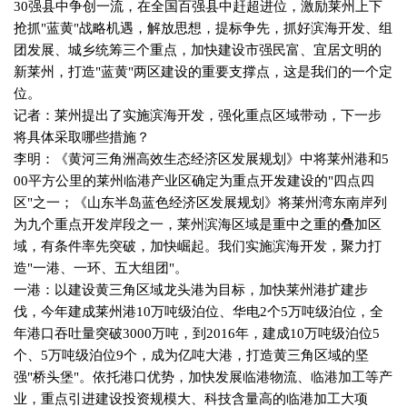
30
强县中争创一流，在全国百强县中赶超进位，激励莱州上下
抢抓
"
蓝黄
"
战略机遇，解放思想，提标争先，抓好滨海开发、组
团发展、城乡统筹三个重点，加快建设市强民富、宜居文明的
新莱州，打造
"
蓝黄
"
两区建设的重要支撑点，这是我们的一个定
位。
记者：莱州提出了实施滨海开发，强化重点区域带动，下一步
将具体采取哪些措施？
李明：《黄河三角洲高效生态经济区发展规划》中将莱州港和
5
00
平方公里的莱州临港产业区确定为重点开发建设的
"
四点四
区
"
之一；《山东半岛蓝色经济区发展规划》将莱州湾东南岸列
为九个重点开发岸段之一，莱州滨海区域是重中之重的叠加区
域，有条件率先突破，加快崛起。我们实施滨海开发，聚力打
造
"
一港、一环、五大组团
"
。
一港：以建设黄三角区域龙头港为目标，加快莱州港扩建步
伐，今年建成莱州港
10
万吨级泊位、华电
2
个
5
万吨级泊位，全
年港口吞吐量突破
3000
万吨，到
2016
年，建成
10
万吨级泊位
5
个、
5
万吨级泊位
9
个，成为亿吨大港，打造黄三角区域的坚
强
"
桥头堡
"
。依托港口优势，加快发展临港物流、临港加工等产
业，重点引进建设投资规模大、科技含量高的临港加工大项