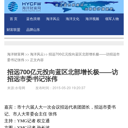
首 页
蓝色浪潮
海洋风云
海洋文化
海洋视频
领军人物
财富联盟
品牌山东
海洋财富网
>>
海洋风云
>>
招远700亿元投向蓝区北部增长极——访招远市
委书记张伟
>> 正文内容
招远700亿元投向蓝区北部增长极——访
招远市委书记张伟
来源:水母网 发布时间：2015-05-20 19:20:37
嘉宾：市十六届人大一次会议招远代表团团长，招远市委书
记、市人大常委会主任 张伟
主持：
YMG
记者 权立通
文图：
YMG
记者 孙长波