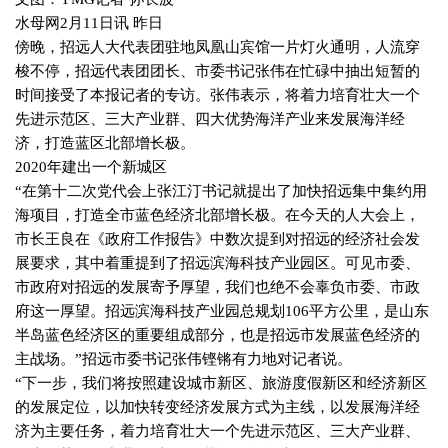
水母网
2
月
11
日
讯 昨日
傍晚，招远人大代表团驻地凤凰山宾馆一片灯火通明，人流穿
梭不停，招远代表团团长、市委书记张伟在忙碌中抽出短暂的
时间接受了本报记者的专访。张伟表示，将着力培育壮大一个
先进示范区、三大产业群、四大优势海洋产业来发展海洋经
济，打造蓝区北部增长极。
2020
年建出一个新城区
“在第十二次党代会上张江汀书记就提出了加快招远集中集约用
海项目，打造全市蓝色经济北部增长极。在今天的人大会上，
市长王良在《政府工作报告》中数次提到对招远的经济社会发
展要求，其中着重提到了招远滨海科技产业园区。可见市委、
市政府对招远的发展寄予厚望，我们也绝不会辜负市委、市政
府这一厚望。招远滨海科技产业园总规划
106
平方公里，是山东
半岛蓝色经济区的重要组成部分，也是招远市发展蓝色经济的
主战场。”招远市委书记张伟铿锵有力地对记者说。
“下一步，我们将按照建设城市新区、旅游度假新区和经济新区
的发展定位，以加快转变经济发展方式为主线，以发展海洋经
济为主要任务，着力培育壮大一个先进示范区、三大产业群、