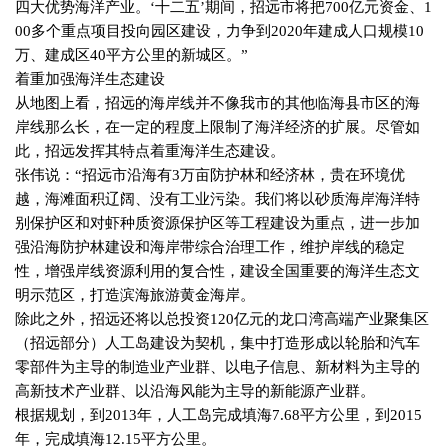
四大优势海洋产业。‘十二五’期间，招远市将把
700
亿元资金、
1
00
多个重点项目投向园区建设，力争到
2020
年建成人口规模
10
万、建成区
40
平方公里的新城区。”
着重加强海洋生态建设
从地图上看，招远的海岸线并不像我市的其他临海县市区的海
岸线那么长，在一定的程度上限制了海洋经济的扩展。尽管如
此，招远发挥其特点着重海洋生态建设。
张伟说：“招远市沿海有
3
万亩防护林和经济林，贵在环境优
越，海滩面积辽阔、没有工业污染。我们将以砂质海岸海洋特
别保护区和对虾种质资源保护区等工程建设为重点，进一步加
强沿海防护林建设和海岸带综合治理工作，维护岸线的稳定
性，增强岸线资源利用的复合性，建设全国重要的海洋生态文
明示范区，打造滨海旅游黄金海岸。
除此之外，招远还将以总投资
120
亿元的龙口湾高端产业聚集区
（招远部分）人工岛建设为契机，集中打造形成以轮胎和汽车
零部件为主导的制造业产业群、以电子信息、新材料为主导的
高新技术产业群、以沿海风能为主导的新能源产业群。
根据规划，到
2013
年，人工岛完成填海
7.68
平方公里，到
2015
年，完成填海
12.15
平方公里。