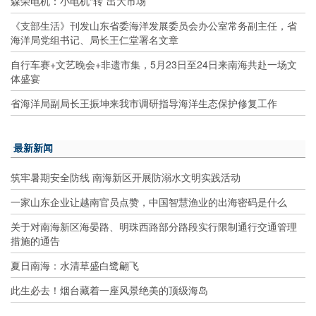
森荣电机：小电机“转”出大市场
《支部生活》刊发山东省委海洋发展委员会办公室常务副主任，省
海洋局党组书记、局长王仁堂署名文章
自行车赛+文艺晚会+非遗市集，5月23日至24日来南海共赴一场文
体盛宴
省海洋局副局长王振坤来我市调研指导海洋生态保护修复工作
最新新闻
筑牢暑期安全防线 南海新区开展防溺水文明实践活动
一家山东企业让越南官员点赞，中国智慧渔业的出海密码是什么
关于对南海新区海晏路、明珠西路部分路段实行限制通行交通管理
措施的通告
夏日南海：水清草盛白鹭翩飞
此生必去！烟台藏着一座风景绝美的顶级海岛