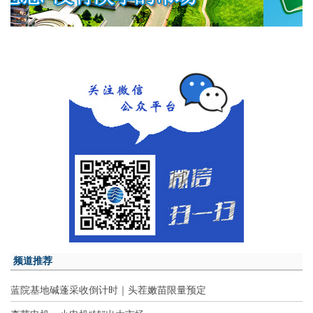
频道推荐
蓝院基地碱蓬采收倒计时｜头茬嫩苗限量预定