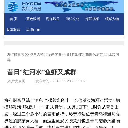
首 页
蓝色浪潮
海洋风云
海洋文化
海洋视频
领军人物
财富联盟
品牌山东
海洋财富网
>>
领军人物
>>
专家学者
>>
昔日“红河水”鱼虾又成群
>> 正文内
容
昔日“红河水”鱼虾又成群
来源:大众网 发布时间：2015-05-20 20:03:37
海洋财富网综合消息 本报策划的十一长假沿渤海环行活动“ 触
摸环渤海 环保过‘十一正式启动，
10
月
1
日下午
1
时许从青岛出
发，经过三个多小时的冒雨前行，终于抵达位于青岛和潍坊交
界处的胶莱河大桥，而这里流淌的胶莱河也是青岛陆源污染物
进入渤海的唯一通道。该处设立排污控制区后，原先化工厂、