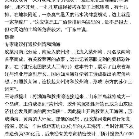
绳”。果不其然，一扎扎草编绳被搭在架子上晾晒着，有十几
排。在地块附近，一条臭气熏天的污水沟肆意横流，边上就是
一家草编厂，“这应该是工厂偷偷排到沟渠里的，量不是很大，
但对周边的土壤等危害较大。”丁东生说。
链接
专家建议打通胶州湾和渤海
胶莱河南北分流，南流入胶州湾，北流入莱州湾，河名取两湾
首字而成。有关胶莱河的故事，远比记者亲眼见到的要精彩许
多。在《世纪宏图胶莱人工海河》这本书中，展示了山东省海
洋与渔业厅原副厅长、国内知名海洋学者王诗成提出的宏伟构
想，打通胶莱河，连接起莱州湾和胶州湾，形成“东方的苏伊士
运河”。
王诗成提出：将渤海和胶州湾连接起来，山东半岛就将成为一
个岛屿。王诗成提到“莱州湾、胶州湾沉积性污染已成为山东经
济社会发展面临的两大痼疾”，因此提出开凿胶莱人工海河，形
成渤海、黄海的大环流。按他的设想，沿胶莱河走向进行拓宽
拓深，形成一个曲线距离约
130
公里的人工海河，当时计算下来
总造价为
300
亿元，后来经有关专家精密统计，预计投资为
1000