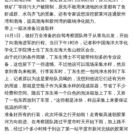
铁矿厂等排污大户被限制，原先不敢用来浇地的水里都有了鱼
虾成群、水鸟齐飞的景象。还有专家设想深挖胶莱河连通胶州
湾和渤海，提高渤海和胶州湾的吸纳净化能力。
带上一箱冰准备沿途取样
10
月
1
日，做好万全准备的自驾考察团队终于从青岛出发，开始
了向渤海进军的行程。当日下午
1
时许，记者和中国海洋大学化
学化工学院博士生丁东生在海大鱼山校区会合。
由于此行的条件简陋，丁东生博士不可能带特别多的专业设
备，这也留下了一些遗憾。不过他说可以现场采集水样，然后
拿到青岛来检测。行李装车时，丁东生把一包纯净水拎到了车
上，记者原以为这是要给队员喝的，没想到他说它们还有另外
的用途，那就是空瓶子作为采集水样的现成容器，节省了不少
经费和空间。随后丁东生将一个白色的泡沫箱放上了车，又拎
了一包东西放到了车里，“这些都是冰块，样品采集上来要保证
低温的环境”。
准备好所有的行装，此次环保之行开始啦！走青银高速朝胶莱
河方向前进。在考察团队路过平度市时天开始下雨，加上路不
熟，经过
3
个多小时终于到达了第一站平度市新河北镇的胶莱河