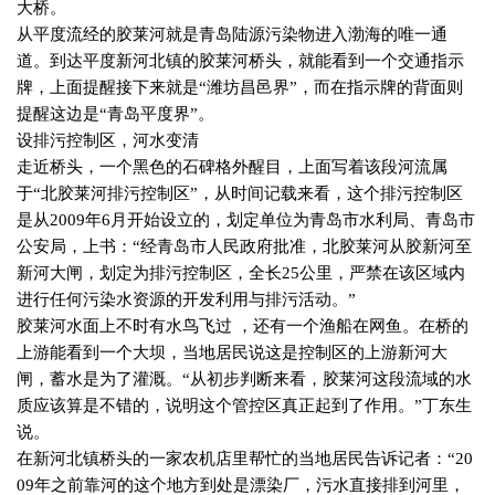
大桥。
从平度流经的胶莱河就是青岛陆源污染物进入渤海的唯一通
道。到达平度新河北镇的胶莱河桥头，就能看到一个交通指示
牌，上面提醒接下来就是“潍坊昌邑界”，而在指示牌的背面则
提醒这边是“青岛平度界”。
设排污控制区，河水变清
走近桥头，一个黑色的石碑格外醒目，上面写着该段河流属
于“北胶莱河排污控制区”，从时间记载来看，这个排污控制区
是从
2009
年
6
月开始设立的，划定单位为青岛市水利局、青岛市
公安局，上书：“经青岛市人民政府批准，北胶莱河从胶新河至
新河大闸，划定为排污控制区，全长
25
公里，严禁在该区域内
进行任何污染水资源的开发利用与排污活动。”
胶莱河水面上不时有水鸟飞过 ，还有一个渔船在网鱼。在桥的
上游能看到一个大坝，当地居民说这是控制区的上游新河大
闸，蓄水是为了灌溉。“从初步判断来看，胶莱河这段流域的水
质应该算是不错的，说明这个管控区真正起到了作用。”丁东生
说。
在新河北镇桥头的一家农机店里帮忙的当地居民告诉记者：“
20
09
年之前靠河的这个地方到处是漂染厂，污水直接排到河里，