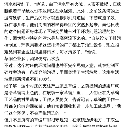
河水都变红了。”他说，由于污水里有火碱，人畜不敢喝，庄稼
眼瞅着干旱绝收也不敢用这些水浇灌。此外，之前这条河的上
游有铁矿，生产后的污水就直接排到河道里，下游就遭了殃。
就在那几年，他们周围的村民得癌症的突然多起来。而他反映
的这个问题正好体现了区域交界地带对于环境问题治理的协
作，因为那些铁矿的污水是从高密流下来的。“自从设立了排污
控制区，环保局要求这些排污的厂子都上了治理设备，现在很
难见到有企业往河里排污水，河水清多了。”他说。
草编企业多，沟渠仍有污水流
不过，这个村庄的环境问题也并不完全尽如人意。就在控制区
碑牌旁边有一条废弃的沟渠，里面倒满了生活垃圾，这堆生活
垃圾距离河道不到
100
米。
经了解，这个村庄的支柱产业就是草编，之前提到的漂染厂就
是给草编绳上色的。在该镇一家草编厂里，工人们正在为草编
工艺品的衬里裁布，工作人员傅女士告诉记者，草编的工作一
般都交给散户回家做，他们负责回收和进一步加工成成品，“我
们这个环保，不会产生污染的。”
但并不是所有的草编厂都很守规矩，在该镇边缘地方，丁东生
突然发现有一大片花花绿绿的地块，“这应该就是漂染的草编