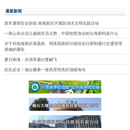
最新新闻
筑牢暑期安全防线 南海新区开展防溺水文明实践活动
一家山东企业让越南官员点赞，中国智慧渔业的出海密码是什么
关于对南海新区海晏路、明珠西路部分路段实行限制通行交通管理
措施的通告
夏日南海：水清草盛白鹭翩飞
此生必去！烟台藏着一座风景绝美的顶级海岛